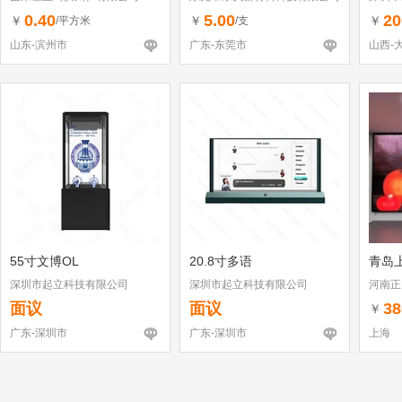
（个体
0.40
5.00
20
￥
￥
￥
/平方米
/支
山东-滨州市
广东-东莞市
山西-
55寸文博OL
20.8寸多语
青岛
深圳市起立科技有限公司
深圳市起立科技有限公司
河南正
面议
面议
38
￥
广东-深圳市
广东-深圳市
上海