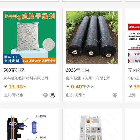
500克硅胶
2026年国内
室内外
青岛融汇吸附材料有限公司
鑫来塑业（滨州）有限公司
河南正
13.00
0.40
39
￥
￥
￥
/kg
/平方米
山东-青岛市
山东-滨州市
上海