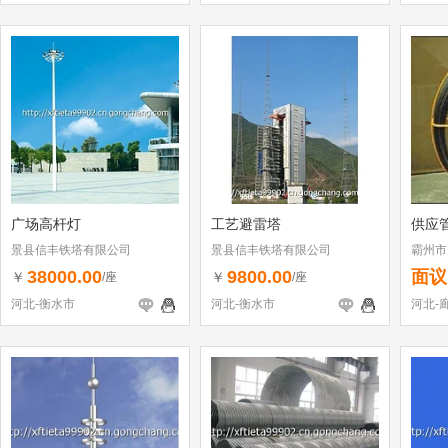
广场高杆灯
工艺避雷塔
供应
景县信丰铁塔有限公司
景县信丰铁塔有限公司
霸州市
厂
38000.00
9800.00
面议
￥
￥
/座
/座
河北-衡水市
河北-衡水市
河北-