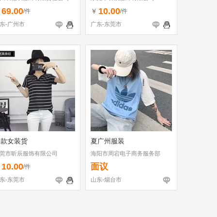
69.00
10.00
￥
￥
/件
/件
东-广州市
广东-东莞市
新款女装货
夏广州服装
莞市昕辰服饰有限公司
海阳市周宕电子商务服务部
10.00
面议
￥
/件
东-东莞市
山东-烟台市