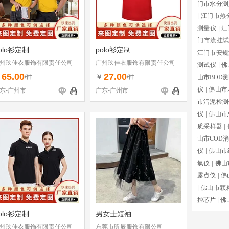
门市水分测
|
江门市热
测量仪
|
江
门市流挂
olo衫定制
polo衫定制
江门市安规
州玖佳衣服饰有限责任公司
广州玖佳衣服饰有限责任公司
测试仪
|
佛
65.00
27.00
￥
￥
/件
/件
山市BOD
仪
|
佛山市
东-广州市
广东-广州市
市污泥检测
仪
|
佛山市
质采样器
|
山市COD
仪
|
佛山市
氡仪
|
佛山
露点仪
|
佛
|
佛山市颗
控芯片
|
佛
olo衫定制
男女士短袖
州玖佳衣服饰有限责任公司
东莞市昕辰服饰有限公司