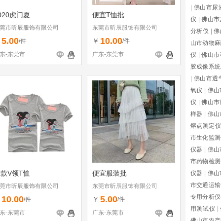
|
佛山市尿
020虎门夏
便宜T恤批
仪
|
佛山市
莞市昕辰服饰有限公司
东莞市昕辰服饰有限公司
分析仪
|
佛
5.00
10.00
￥
￥
/件
/件
山市动物麻
东-东莞市
广东-东莞市
仪
|
佛山市
胶成像系统
|
佛山市透
氧仪
|
佛山
仪
|
佛山市
样器
|
佛山
熔点测定仪
市生化监测
仪器
|
佛山
市药物检测
款V领T恤
便宜服装批
仪器
|
佛山
市交通运输
莞市昕辰服饰有限公司
东莞市昕辰服饰有限公司
专用分析仪
10.00
5.00
￥
￥
/件
/件
用测试仪
|
东-东莞市
广东-东莞市
佛山市农产