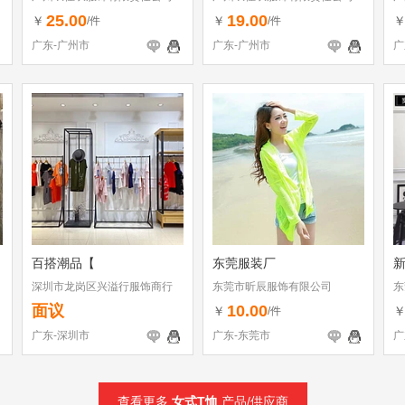
25.00
19.00
￥
￥
/件
/件
广东-广州市
广东-广州市
广
百搭潮品【
东莞服装厂
深圳市龙岗区兴溢行服饰商行
东莞市昕辰服饰有限公司
东
面议
10.00
￥
/件
广东-深圳市
广东-东莞市
广
查看更多
女式T恤
产品/供应商