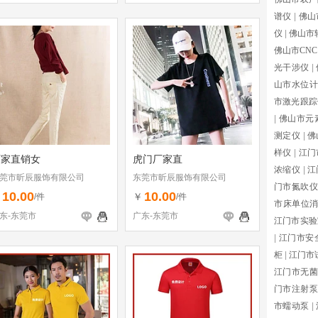
谱仪
|
佛山
仪
|
佛山市
佛山市CN
光干涉仪
|
山市水位计
市激光跟踪
|
佛山市元
测定仪
|
佛
样仪
|
江门
厂家直销女
虎门厂家直
浓缩仪
|
江
莞市昕辰服饰有限公司
东莞市昕辰服饰有限公司
门市氮吹仪
10.00
10.00
￥
￥
/件
/件
市床单位
东-东莞市
广东-东莞市
江门市实验
|
江门市安
柜
|
江门市
江门市无菌
门市注射泵
市蠕动泵
|