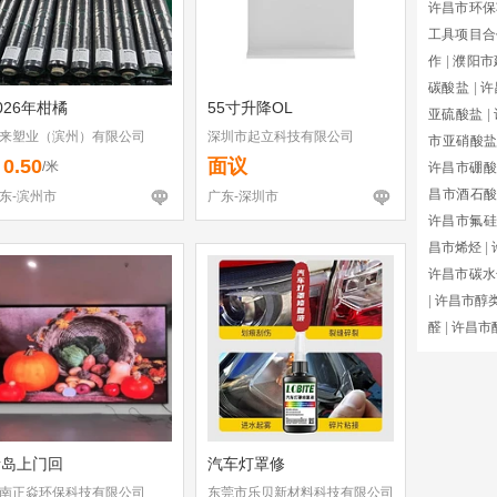
许昌市环保
工具项目合
作
|
濮阳市
碳酸盐
|
许
026年柑橘
55寸升降OL
亚硫酸盐
|
来塑业（滨州）有限公司
深圳市起立科技有限公司
市亚硝酸
0.50
面议
￥
/米
许昌市硼酸
昌市酒石
东-滨州市
广东-深圳市
许昌市氟硅
昌市烯烃
|
许昌市碳水
|
许昌市醇
醛
|
许昌市
青岛上门回
汽车灯罩修
南正焱环保科技有限公司
东莞市乐贝新材料科技有限公司