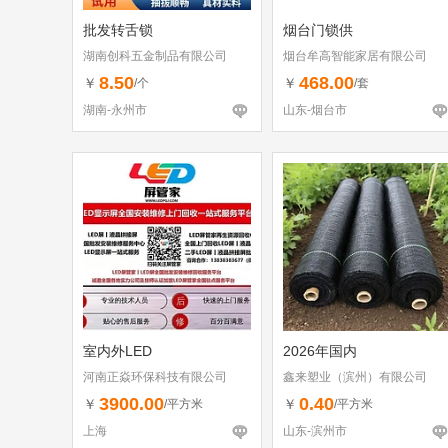
批发转舌锁
烟台门锁供
湖南创科五金制品有限公司
烟台牟高智能家居有限公司
8.50
468.00
￥
￥
/个
/套
湖南-永州市
山东-烟台市
室内外LED
2026年国内
河南正焱环保科技有限公司
鑫来塑业（滨州）有限公司
3900.00
0.40
￥
￥
/平方米
/平方米
上海
山东-滨州市