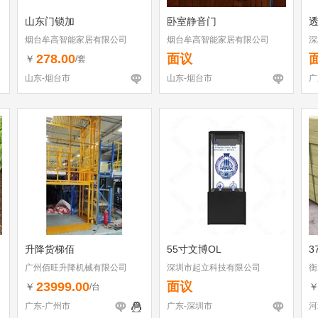
山东门锁加
卧室静音门
透
烟台牟高智能家居有限公司
烟台牟高智能家居有限公司
深
278.00
面议
￥
/套
山东-烟台市
山东-烟台市
广
升降货梯佰
55寸文博OL
3
广州佰旺升降机械有限公司
深圳市起立科技有限公司
衡
23999.00
面议
￥
/台
广东-广州市
广东-深圳市
河