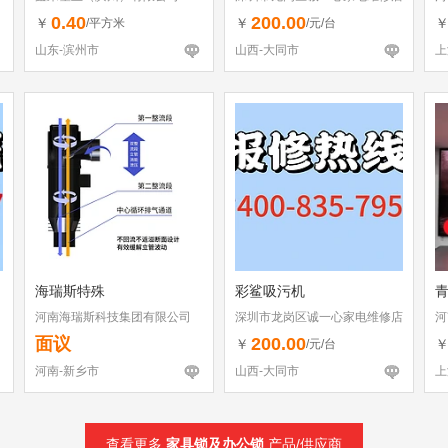
（个体工商户）
0.40
200.00
￥
￥
/平方米
/元/台
山东-滨州市
山西-大同市
上
海瑞斯特殊
彩鲨吸污机
河南海瑞斯科技集团有限公司
深圳市龙岗区诚一心家电维修店
河
（个体工商户）
面议
200.00
￥
/元/台
河南-新乡市
山西-大同市
上
查看更多
家具锁及办公锁
产品/供应商