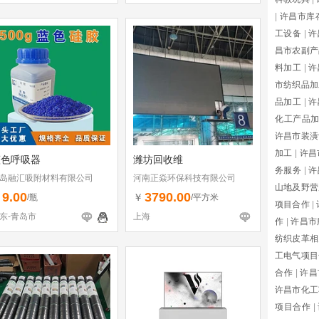
|
许昌市库
工设备
|
许
昌市农副产
料加工
|
许
市纺织品加
品加工
|
许
化工产品
许昌市装潢
加工
|
许昌
蓝色呼吸器
潍坊回收维
务服务
|
许
岛融汇吸附材料有限公司
河南正焱环保科技有限公司
山地及野营
9.00
3790.00
￥
￥
/瓶
/平方米
项目合作
|
东-青岛市
上海
作
|
许昌市
纺织皮革相
工电气项目
合作
|
许昌
许昌市化工
项目合作
|