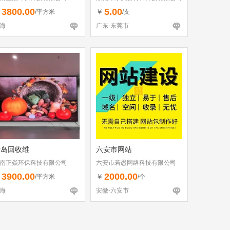
3800.00
5.00
￥
￥
/平方米
/支
海
广东-东莞市
青岛回收维
六安市网站
南正焱环保科技有限公司
六安市若愚网络科技有限公司
3900.00
2000.00
￥
￥
/平方米
/个
海
安徽-六安市