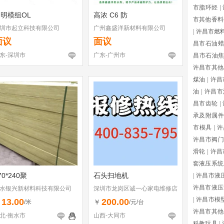
市脂环烃
|
明模组OL
高浓 C6 防
市其他香料
圳市起立科技有限公司
广州鑫盛洋新材料有限公司
|
许昌市燃
面议
面议
昌市石油蜡
东-深圳市
广东-广州市
昌市石油
许昌市其他
煤油
|
许昌
油
|
许昌市
昌市齿轮
|
承及附属件
市模具
|
许
许昌市阀门
滑轮
|
许昌
套液压系统
70*240聚
石头扫地机
|
许昌市液
许昌市液压
水银兴新材料科技有限公司
深圳市龙岗区诚一心家电维修店
（个体工商户）
|
许昌市模
13.00
200.00
￥
￥
/米
/元/台
许昌市其他
北-衡水市
山西-大同市
科教玩具
|