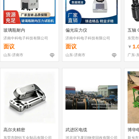
玻璃瓶耐内
偏光应力仪
五轴 
济南中科电子科技有限公司
济南中科电子科技有限公司
东莞市
面议
面议
1.
￥
山东-济南市
山东-济南市
广东-
高尔夫精密
武进区电缆
博华
东莞市朗钰五金制品有限公司
河北润飞废旧物资回收有限公司
新乡市