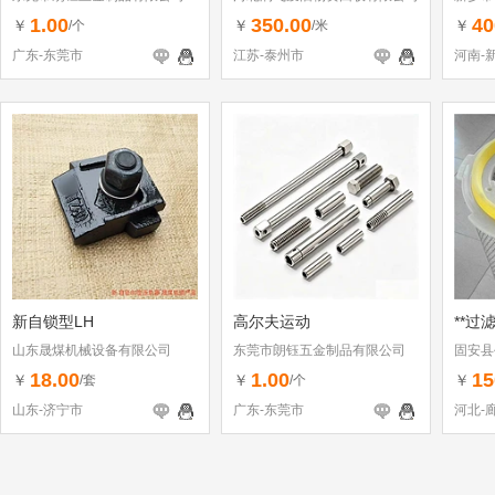
1.00
350.00
40
￥
￥
￥
/个
/米
广东-东莞市
江苏-泰州市
河南-
新自锁型LH
高尔夫运动
**过
山东晟煤机械设备有限公司
东莞市朗钰五金制品有限公司
固安县
18.00
1.00
15
￥
￥
￥
/套
/个
山东-济宁市
广东-东莞市
河北-