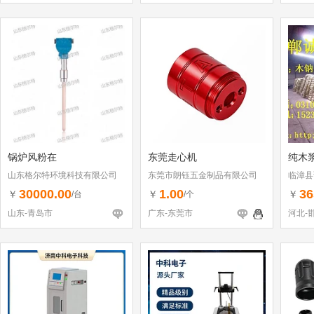
锅炉风粉在
东莞走心机
纯木浆
山东格尔特环境科技有限公司
东莞市朗钰五金制品有限公司
临漳县
30000.00
1.00
36
￥
￥
￥
/台
/个
山东-青岛市
广东-东莞市
河北-