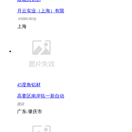
月云实业（上海）有限
公司
￥
6000.00
/台
上海
45度角铝材
高要区南岸拓一新自动
化设备工程部
面议
广东-肇庆市