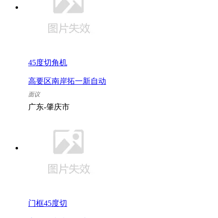
45度切角机
高要区南岸拓一新自动
化设备工程部
面议
广东-肇庆市
门框45度切