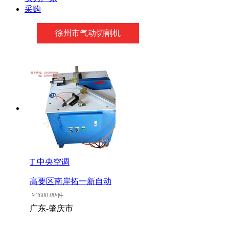
采购
徐州市气动切割机
T 中央空调
高要区南岸拓一新自动
化设备工程部
￥
3600.00
/件
广东-肇庆市