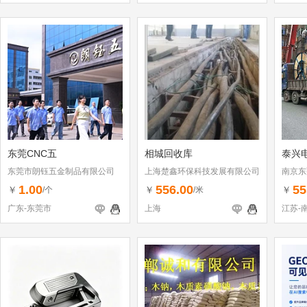
东莞CNC五
相城回收库
泰兴
东莞市朗钰五金制品有限公司
上海楚鑫环保科技发展有限公司
南京东
1.00
556.00
55
￥
￥
￥
/个
/米
广东-东莞市
上海
江苏-