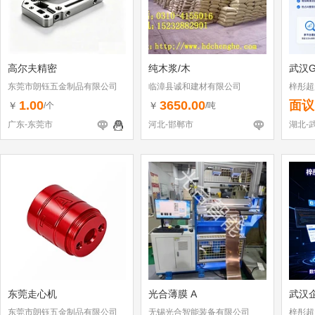
高尔夫精密
纯木浆/木
武汉G
东莞市朗钰五金制品有限公司
临漳县诚和建材有限公司
梓彤超
1.00
3650.00
面议
￥
￥
/个
/吨
广东-东莞市
河北-邯郸市
湖北-
东莞走心机
光合薄膜 A
武汉企
东莞市朗钰五金制品有限公司
无锡光合智能装备有限公司
梓彤超