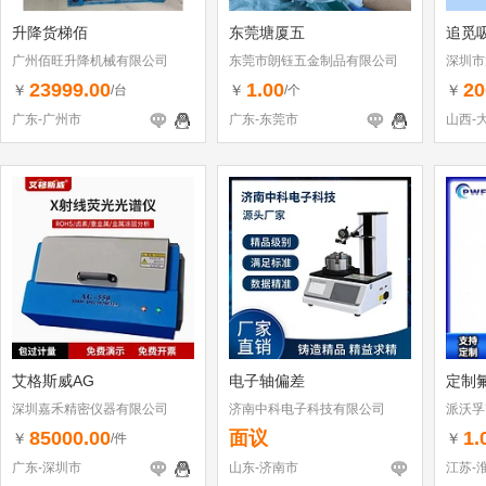
升降货梯佰
东莞塘厦五
追觅
广州佰旺升降机械有限公司
东莞市朗钰五金制品有限公司
深圳市
（个体
23999.00
1.00
20
￥
￥
￥
/台
/个
广东-广州市
广东-东莞市
山西-
艾格斯威AG
电子轴偏差
定制
深圳嘉禾精密仪器有限公司
济南中科电子科技有限公司
派沃孚
85000.00
面议
1.
￥
￥
/件
广东-深圳市
山东-济南市
江苏-