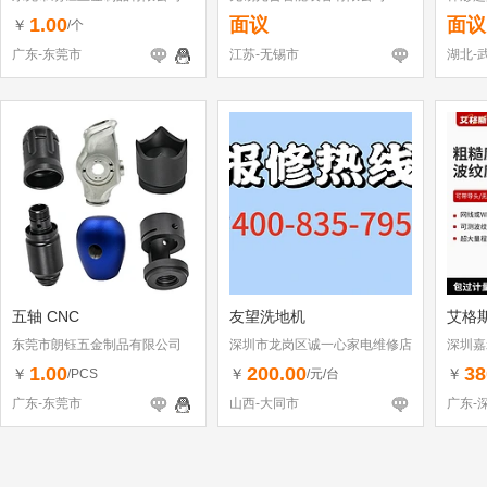
1.00
面议
面议
￥
/个
广东-东莞市
江苏-无锡市
湖北-
五轴 CNC
友望洗地机
艾格
东莞市朗钰五金制品有限公司
深圳市龙岗区诚一心家电维修店
深圳嘉
（个体工商户）
1.00
200.00
38
￥
￥
￥
/PCS
/元/台
广东-东莞市
山西-大同市
广东-