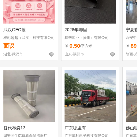
武汉GEO搜
2026年哪里
宁夏
梓彤超越（武汉）科技有限公司
鑫来塑业（滨州）有限公司
西安中
面议
0.50
89
￥
￥
/平方米
湖北-武汉市
山东-滨州市
陕西-
替代布袋13
广东哪里有
佛山
固安县牛驼镇鑫磊滤清器厂
广东革利电子科技有限公司
广东革