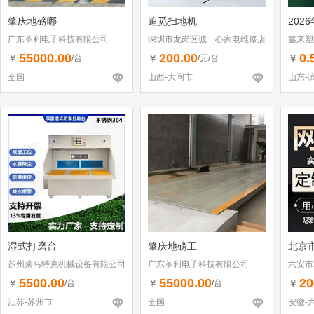
肇庆地磅哪
追觅扫地机
202
广东革利电子科技有限公司
深圳市龙岗区诚一心家电维修店
鑫来塑
（个体工商户）
55000.00
200.00
0.
￥
￥
￥
/台
/元/台
全国
山西-大同市
山东-
湿式打磨台
肇庆地磅工
北京
苏州莱马特克机械设备有限公司
广东革利电子科技有限公司
六安市
5500.00
55000.00
20
￥
￥
￥
/台
/台
江苏-苏州市
全国
安徽-