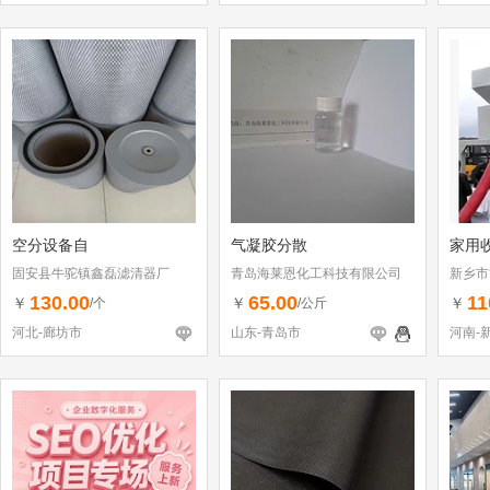
空分设备自
气凝胶分散
家用
固安县牛驼镇鑫磊滤清器厂
青岛海莱恩化工科技有限公司
新乡市
130.00
65.00
11
￥
￥
￥
/个
/公斤
河北-廊坊市
山东-青岛市
河南-