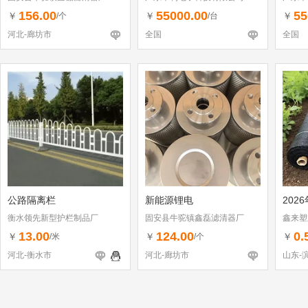
156.00
55000.00
55
￥
￥
￥
/个
/台
河北-廊坊市
全国
全国
公路隔离栏
新能源锂电
202
衡水领先新型护栏制品厂
固安县牛驼镇鑫磊滤清器厂
鑫来塑
13.00
124.00
0.
￥
￥
￥
/米
/个
河北-衡水市
河北-廊坊市
山东-