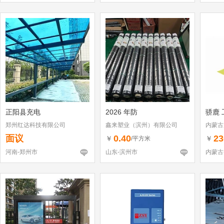
正阳县充电
2026 年防
骄鹿 
郑州红达科技有限公司
鑫来塑业（滨州）有限公司
内蒙古
面议
0.40
23
￥
￥
/平方米
河南-郑州市
山东-滨州市
内蒙古