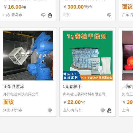
16.00
300.00
面议
￥
￥
/kg
/元/台
山东-青岛市
北京
广东-
正阳县喷涂
1克卷轴干
上海
郑州红达科技有限公司
青岛融汇吸附材料有限公司
河南正
面议
22.00
39
￥
￥
/kg
河南-郑州市
山东-青岛市
上海