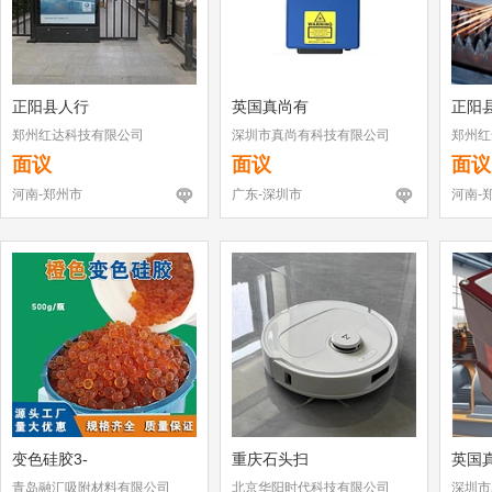
正阳县人行
英国真尚有
正阳
郑州红达科技有限公司
深圳市真尚有科技有限公司
郑州红
面议
面议
面议
河南-郑州市
广东-深圳市
河南-
变色硅胶3-
重庆石头扫
英国
青岛融汇吸附材料有限公司
北京华阳时代科技有限公司
深圳市