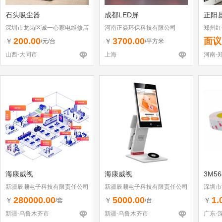
石头吸尘器
成都LED屏
正阳
深圳市龙岗区诚一心家电维修店
河南正焱环保科技有限公司
郑州红
（个体工商户）
200.00
3700.00
面议
￥
￥
/元/台
/平方米
山西-大同市
上海
河南-
海康威视
海康威视
3M56
新疆辰顺电子科技有限责任公司
新疆辰顺电子科技有限责任公司
深圳市
280000.00
5000.00
1.
￥
￥
￥
/套
/台
新疆-乌鲁木齐市
新疆-乌鲁木齐市
广东-