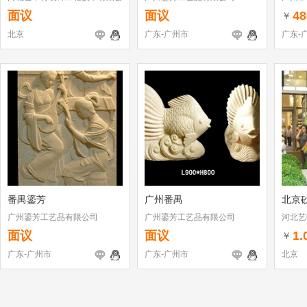
司
品厂
面议
面议
48
￥
北京
广东-广州市
广东-
番禺鎏芳
广州番禺
北京
广州鎏芳工艺品有限公司
广州鎏芳工艺品有限公司
河北艺
司
面议
面议
1.
￥
广东-广州市
广东-广州市
北京