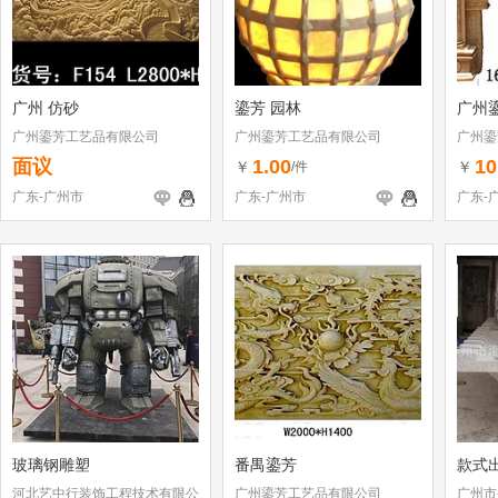
广州 仿砂
鎏芳 园林
广州
广州鎏芳工艺品有限公司
广州鎏芳工艺品有限公司
广州鎏
面议
1.00
10
￥
￥
/件
广东-广州市
广东-广州市
广东-
玻璃钢雕塑
番禺鎏芳
款式
河北艺中行装饰工程技术有限公
广州鎏芳工艺品有限公司
广州市