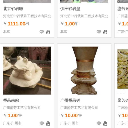
北京砂岩雕
供应砂岩壁
鎏芳
河北艺中行装饰工程技术有限公
河北艺中行装饰工程技术有限公
广州鎏
司
司
1111.00
1.00
1.
￥
￥
￥
/件
/件
北京
北京
广东-
番禺南站
广州番禺钟
鎏芳
广州鎏芳工艺品有限公司
广州鎏芳工艺品有限公司
广州鎏
1.00
10.00
10
￥
￥
￥
/件
/件
广东-广州市
广东-广州市
广东-