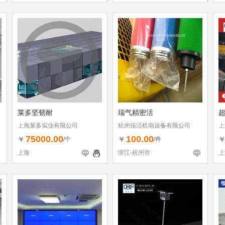
莱多坚韧耐
瑞气精密活
上海莱多实业有限公司
杭州佳洁机电设备有限公司
上
75000.00
100.00
￥
￥
/个
/件
上海
浙江-杭州市
上