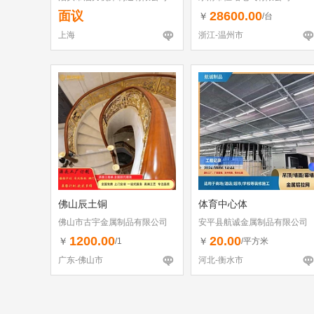
面议
28600.00
￥
/台
上海
浙江-温州市
佛山辰土铜
体育中心体
佛山市古宇金属制品有限公司
安平县航诚金属制品有限公司
1200.00
20.00
￥
￥
/1
/平方米
广东-佛山市
河北-衡水市