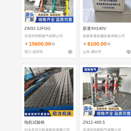
ZW32-12FGG
新寰XH140V
乐清市恒昭电气有限公司
高密新寰机械设备有限公司
15600.00
6100.00
￥
￥
/台
/台
浙江-温州市
山东-潍坊市
电机试验铁
ZN12-400.5
泊头市启力机床制造有限公司
乐清市恒昭电气有限公司