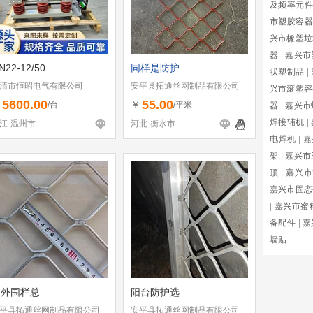
及频率元件
市塑胶容器
兴市橡塑垃
器
|
嘉兴市
N22-12/50
同样是防护
状塑制品
|
清市恒昭电气有限公司
安平县拓通丝网制品有限公司
兴市滚塑容
5600.00
55.00
￥
￥
/台
/平米
器
|
嘉兴市
焊接辅机
|
江-温州市
河北-衡水市
电焊机
|
嘉
架
|
嘉兴市
顶
|
嘉兴市
嘉兴市固态
|
嘉兴市蜜
备配件
|
嘉
墙贴
户外围栏总
阳台防护选
平县拓通丝网制品有限公司
安平县拓通丝网制品有限公司