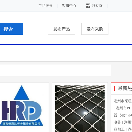
产品服务
客服中心
移动版
发布产品
发布采购
最新热
湖州市采暖
|
湖州市P
器
|
湖州市
电器
|
湖州
品加工
|
湖