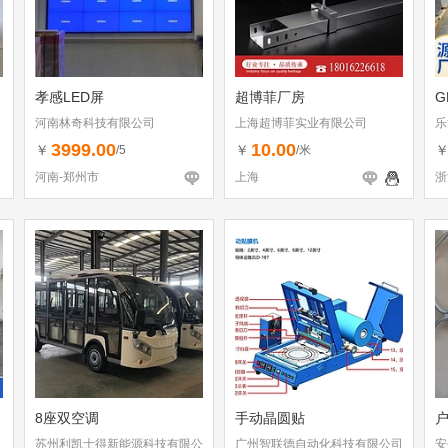
孝感LED屏
超博菲厂房
G
河南林奇科技有限公司
上海超博菲实业有限公司
乐
3999.00
10.00
￥
￥
/5
/米
河南-郑州市
上海
浙
8座双空调
手动晶圆贴
苏州利凯士得新能源科技有限公
广州智联德自动化科技有限公司
安