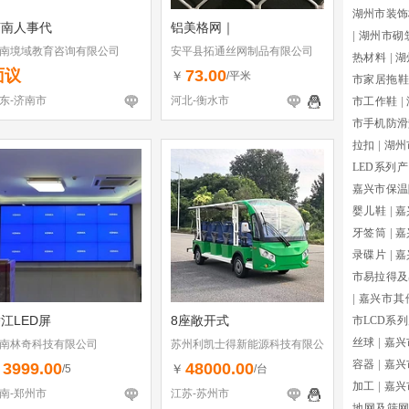
湖州市装饰
济南人事代
铝美格网｜
|
湖州市砌
南境域教育咨询有限公司
安平县拓通丝网制品有限公司
热材料
|
湖
面议
73.00
￥
/平米
市家居拖鞋
东-济南市
河北-衡水市
市工作鞋
|
市手机防滑
拉扣
|
湖州
LED系列
嘉兴市保温
婴儿鞋
|
嘉
牙签筒
|
嘉
录碟片
|
嘉
市易拉得及
|
嘉兴市其
江LED屏
8座敞开式
市LCD系
丝球
|
嘉兴
南林奇科技有限公司
苏州利凯士得新能源科技有限公
司
容器
|
嘉兴
3999.00
48000.00
￥
￥
/5
/台
加工
|
嘉兴
南-郑州市
江苏-苏州市
地网及筛