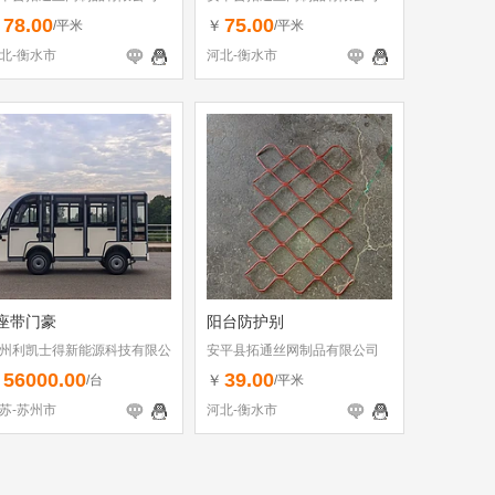
78.00
75.00
￥
￥
/平米
/平米
北-衡水市
河北-衡水市
座带门豪
阳台防护别
州利凯士得新能源科技有限公
安平县拓通丝网制品有限公司
56000.00
39.00
￥
￥
/台
/平米
苏-苏州市
河北-衡水市