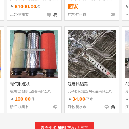
司
61000.00
面议
￥
/台
江苏-苏州市
广东-广州市
河
瑞气制氮机
轻奢风铝美
8
杭州佳洁机电设备有限公司
安平县拓通丝网制品有限公司
苏
司
100.00
34.00
￥
￥
/件
/平米
浙江-杭州市
河北-衡水市
江
查看更多
锉刨
产品/供应商