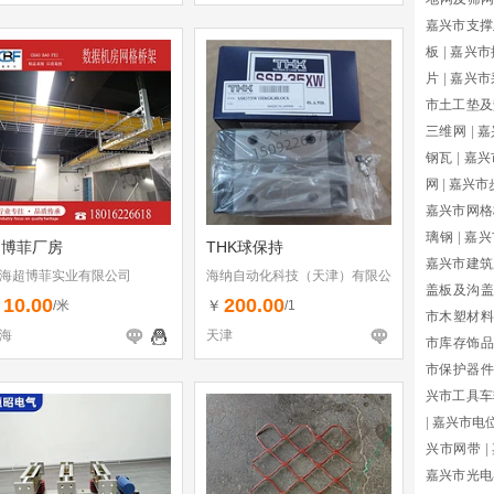
嘉兴市支撑
板
|
嘉兴市
片
|
嘉兴市
市土工垫及
三维网
|
嘉
钢瓦
|
嘉兴
网
|
嘉兴市
嘉兴市网格
璃钢
|
嘉兴
超博菲厂房
THK球保持
嘉兴市建筑
海超博菲实业有限公司
海纳自动化科技（天津）有限公
盖板及沟盖
司
10.00
200.00
￥
￥
/米
/1
市木塑材料
海
天津
市库存饰品
市保护器件
兴市工具车
|
嘉兴市电
兴市网带
|
嘉兴市光电