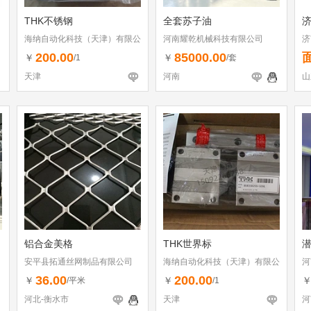
THK不锈钢
全套苏子油
海纳自动化科技（天津）有限公
河南耀乾机械科技有限公司
济
司
200.00
85000.00
￥
￥
/1
/套
天津
河南
山
铝合金美格
THK世界标
潜
安平县拓通丝网制品有限公司
海纳自动化科技（天津）有限公
河
司
36.00
200.00
￥
￥
/平米
/1
河北-衡水市
天津
河