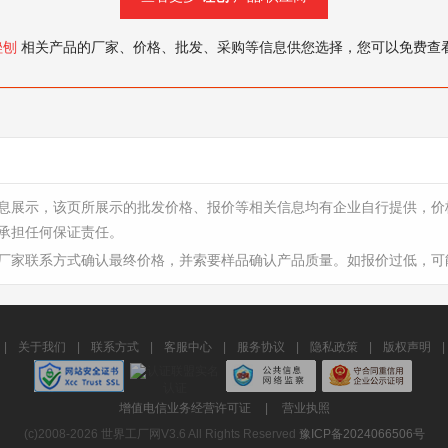
锉刨
相关产品的厂家、价格、批发、采购等信息供您选择，您可以免费查
息展示，该页所展示的批发价格、报价等相关信息均有企业自行提供，价
承担任何保证责任。
厂家联系方式确认最终价格，并索要样品确认产品质量。如报价过低，可
|
关于我们
|
联系方式
|
客服中心
|
服务协议
|
隐私政策
|
版权声明
|
增值电信业务经营许可证
|
营业执照
(c)2008-2026 世界工厂网V3.6 All Rights Reserved
豫ICP备2024066506号