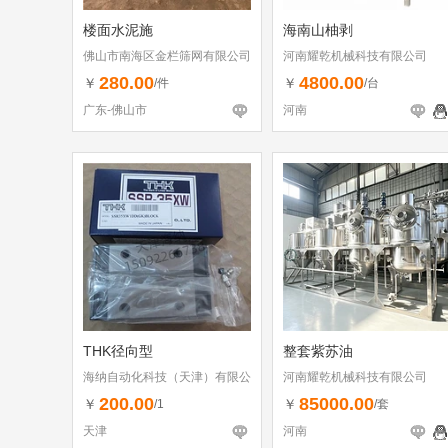
楼面水泥施
海南山柚剥
佛山市南海区金栏筛网有限公司
河南耀乾机械科技有限公司
280.00
4800.00
￥
￥
/件
/台
广东-佛山市
河南
THK径向型
整套紫苏油
海纳自动化科技（天津）有限公
河南耀乾机械科技有限公司
司
200.00
85000.00
￥
￥
/1
/套
天津
河南