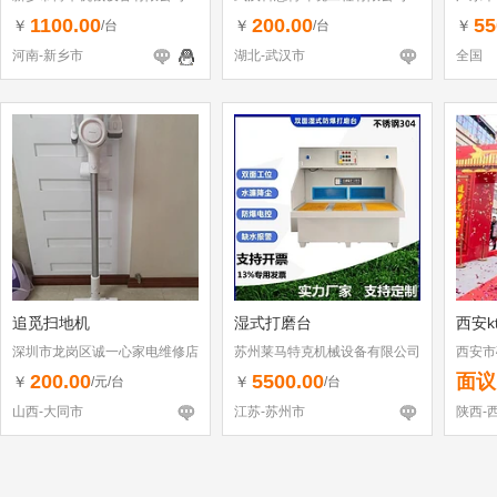
1100.00
200.00
55
￥
￥
￥
/台
/台
河南-新乡市
湖北-武汉市
全国
追觅扫地机
湿式打磨台
西安k
深圳市龙岗区诚一心家电维修店
苏州莱马特克机械设备有限公司
西安市
（个体工商户）
200.00
5500.00
面议
￥
￥
/元/台
/台
山西-大同市
江苏-苏州市
陕西-