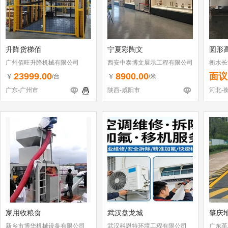
升降货梯佰
宁夏彩陶文
圆形
广州佰旺升降机械有限公司
西安中泰博文展示工程有限公司
衡水长
23999.00
8900.00
面议
￥
￥
/台
/米
广东-广州市
陕西-咸阳市
河北-
家用收粮食
武汉盘龙城
肇庆
新乡市博华机械设备有限公司
武汉科恩特环境工程有限公司
广东革