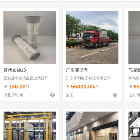
替代布袋13
广东哪里有
气凝
固安县牛驼镇鑫磊滤清器厂
广东革利电子科技有限公司
青岛海
156.00
55000.00
65
￥
￥
￥
/个
/台
河北-廊坊市
全国
山东-