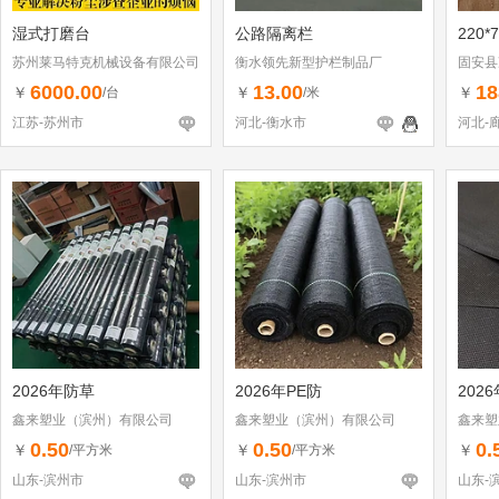
湿式打磨台
公路隔离栏
220*
苏州莱马特克机械设备有限公司
衡水领先新型护栏制品厂
固安县
6000.00
13.00
18
￥
￥
￥
/台
/米
江苏-苏州市
河北-衡水市
河北-
2026年防草
2026年PE防
202
鑫来塑业（滨州）有限公司
鑫来塑业（滨州）有限公司
鑫来塑
0.50
0.50
0.
￥
￥
￥
/平方米
/平方米
山东-滨州市
山东-滨州市
山东-