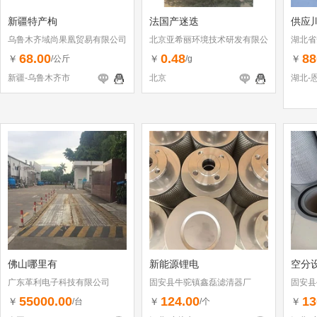
新疆特产枸
法国产迷迭
供应
乌鲁木齐域尚果凰贸易有限公司
北京亚希丽环境技术研发有限公
湖北省
司
司
68.00
0.48
88
￥
￥
￥
/公斤
/g
新疆-乌鲁木齐市
北京
湖北-
佛山哪里有
新能源锂电
空分
广东革利电子科技有限公司
固安县牛驼镇鑫磊滤清器厂
固安县
55000.00
124.00
13
￥
￥
￥
/台
/个