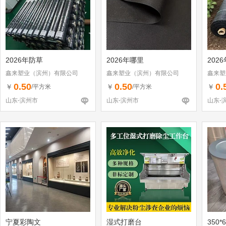
2026年防草
2026年哪里
202
鑫来塑业（滨州）有限公司
鑫来塑业（滨州）有限公司
鑫来塑
0.50
0.50
0.
￥
￥
￥
/平方米
/平方米
山东-滨州市
山东-滨州市
山东-
宁夏彩陶文
湿式打磨台
350*