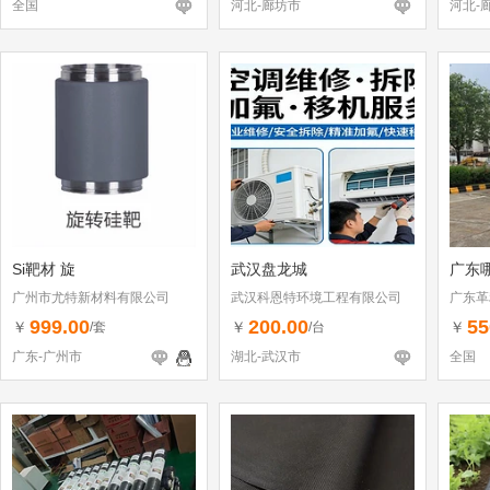
全国
河北-廊坊市
河北-
Si靶材 旋
武汉盘龙城
广东
广州市尤特新材料有限公司
武汉科恩特环境工程有限公司
广东革
999.00
200.00
55
￥
￥
￥
/套
/台
广东-广州市
湖北-武汉市
全国