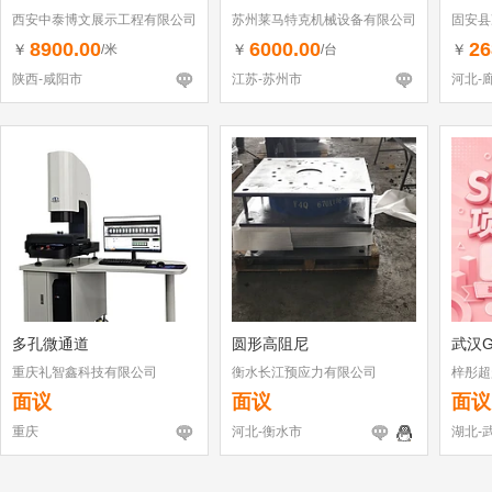
西安中泰博文展示工程有限公司
苏州莱马特克机械设备有限公司
固安县
8900.00
6000.00
26
￥
￥
￥
/米
/台
陕西-咸阳市
江苏-苏州市
河北-
多孔微通道
圆形高阻尼
武汉G
重庆礼智鑫科技有限公司
衡水长江预应力有限公司
梓彤超
面议
面议
面议
重庆
河北-衡水市
湖北-