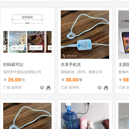
扫码就可以
共享手机充
太原
深圳市中巡实业有限公司
陌电科技（苏州）有限公司
陌电科
35.00
38.00
58
￥
￥
￥
/台
/套
广东-深圳市
江苏-苏州市
江苏-