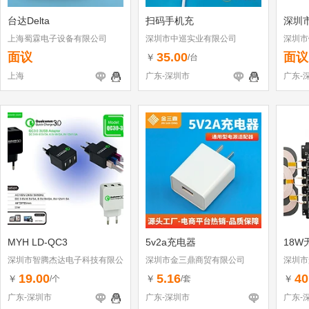
台达Delta
扫码手机充
深圳
上海蜀霖电子设备有限公司
深圳市中巡实业有限公司
深圳市
面议
35.00
面议
￥
/台
上海
广东-深圳市
广东-
MYH LD-QC3
5v2a充电器
18W
深圳市智腾杰达电子科技有限公
深圳市金三鼎商贸有限公司
深圳市
司
19.00
5.16
40
￥
￥
￥
/个
/套
广东-深圳市
广东-深圳市
广东-