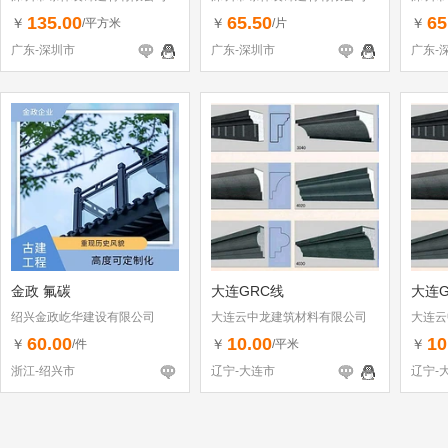
135.00
65.50
65
￥
￥
￥
/平方米
/片
广东-深圳市
广东-深圳市
广东-
金政 氟碳
大连GRC线
大连G
绍兴金政屹华建设有限公司
大连云中龙建筑材料有限公司
大连云
60.00
10.00
10
￥
￥
￥
/件
/平米
浙江-绍兴市
辽宁-大连市
辽宁-