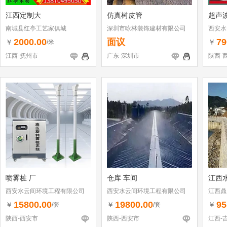
江西定制大
仿真树皮管
超声
南城县红亭工艺家俱城
深圳市咏林装饰建材有限公司
西安水
2000.00
面议
79
￥
￥
/米
江西-抚州市
广东-深圳市
陕西-
喷雾桩 厂
仓库 车间
江西
西安水云间环境工程有限公司
西安水云间环境工程有限公司
江西鼎
15800.00
19800.00
95
￥
￥
￥
/套
/套
陕西-西安市
陕西-西安市
江西-