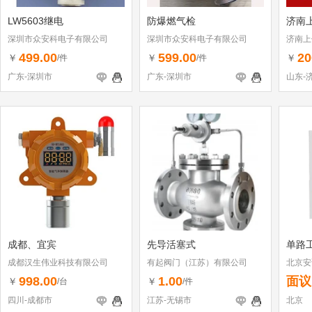
LW5603继电
防爆燃气检
济南
深圳市众安科电子有限公司
深圳市众安科电子有限公司
济南上
499.00
599.00
20
￥
￥
￥
/件
/件
广东-深圳市
广东-深圳市
山东-
成都、宜宾
先导活塞式
单路
成都汉生伟业科技有限公司
有起阀门（江苏）有限公司
北京安
998.00
1.00
面议
￥
￥
/台
/件
四川-成都市
江苏-无锡市
北京