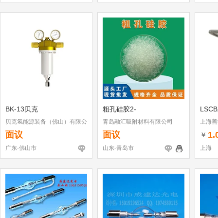
BK-13贝克
粗孔硅胶2-
LSC
贝克氢能源装备（佛山）有限公
青岛融汇吸附材料有限公司
上海善
司
面议
面议
1.
￥
广东-佛山市
山东-青岛市
上海