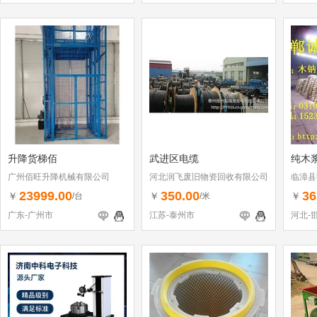
升降货梯佰
武进区电缆
纯木浆
广州佰旺升降机械有限公司
河北润飞废旧物资回收有限公司
临漳县
23999.00
350.00
36
￥
￥
￥
/台
/米
广东-广州市
江苏-泰州市
河北-