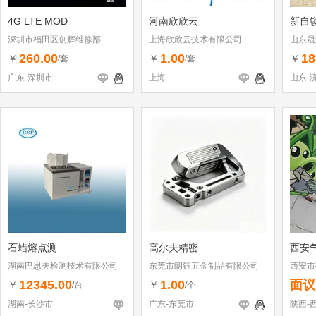
4G LTE MOD
河南欣欣云
新自锁
深圳市福田区创辉维修部
上海欣欣云技术有限公司
山东晟
260.00
1.00
18
￥
￥
￥
/套
/套
广东-深圳市
上海
山东-
石蜡熔点测
高尔夫精密
西安
湖南巴思夫检测技术有限公司
东莞市朗钰五金制品有限公司
西安市
12345.00
1.00
面议
￥
￥
/台
/个
湖南-长沙市
广东-东莞市
陕西-