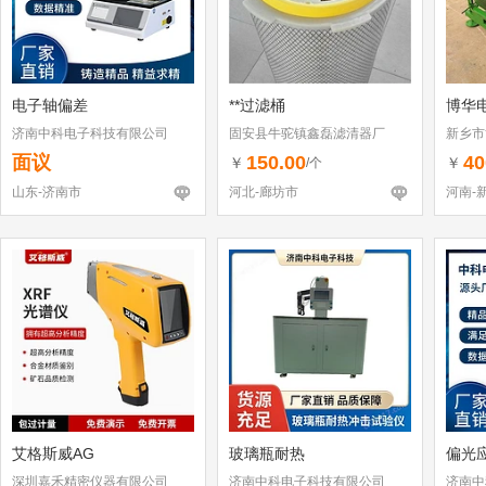
电子轴偏差
**过滤桶
博华
济南中科电子科技有限公司
固安县牛驼镇鑫磊滤清器厂
新乡市
面议
150.00
40
￥
￥
/个
山东-济南市
河北-廊坊市
河南-
艾格斯威AG
玻璃瓶耐热
偏光
深圳嘉禾精密仪器有限公司
济南中科电子科技有限公司
济南中