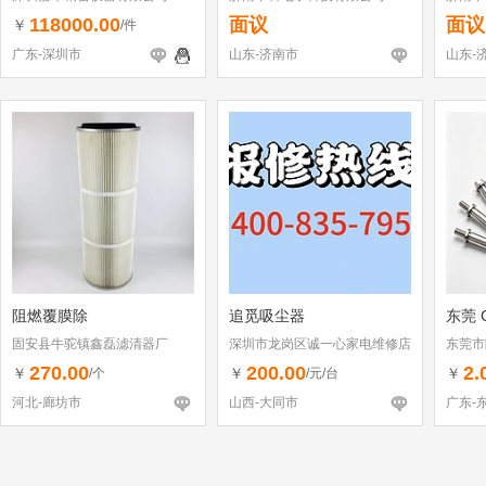
118000.00
面议
面议
￥
/件
广东-深圳市
山东-济南市
山东-
阻燃覆膜除
追觅吸尘器
东莞 
固安县牛驼镇鑫磊滤清器厂
深圳市龙岗区诚一心家电维修店
东莞市
（个体工商户）
270.00
200.00
2.
￥
￥
￥
/个
/元/台
河北-廊坊市
山西-大同市
广东-