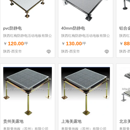
pvc防静电
40mm防静电
铝合
陕西红梅防静电活动地板有限公
陕西红梅防静电活动地板有限公
陕西红
司
司
司
120.00
130.00
88
￥
￥
￥
/平
/平
陕西-西安市
陕西-西安市
陕西-
贵州美露地
上海美露地
北京
奥斯曼地板（苏州）有限公司
奥斯曼地板（苏州）有限公司
奥斯曼