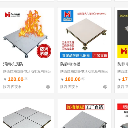
渭南机房防
防静电地板
防静
陕西红梅防静电活动地板有限公
陕西红梅防静电活动地板有限公
陕西红
司
司
司
120.00
180.00
17
￥
￥
￥
/平
/平
陕西-西安市
陕西-西安市
陕西-