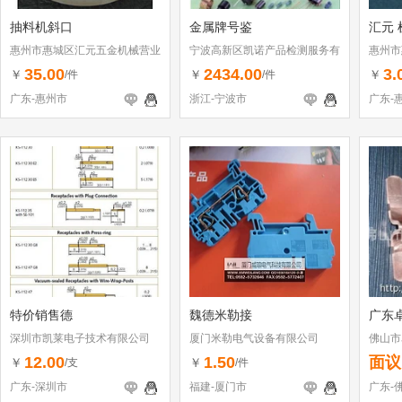
抽料机斜口
金属牌号鉴
汇元 
惠州市惠城区汇元五金机械营业
宁波高新区凯诺产品检测服务有
惠州市
部
限公司
部
35.00
2434.00
3.
￥
￥
￥
/件
/件
广东-惠州市
浙江-宁波市
广东-
特价销售德
魏德米勒接
广东
深圳市凯莱电子技术有限公司
厦门米勒电气设备有限公司
佛山市
12.00
1.50
面议
￥
￥
/支
/件
广东-深圳市
福建-厦门市
广东-