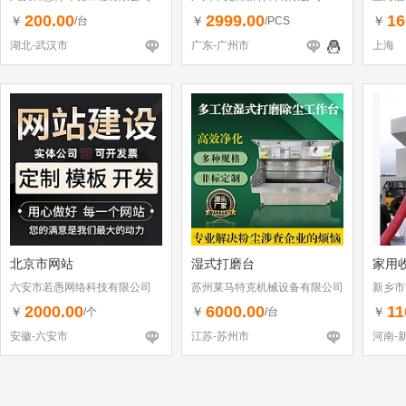
200.00
2999.00
16
￥
￥
￥
/台
/PCS
湖北-武汉市
广东-广州市
上海
北京市网站
湿式打磨台
家用
六安市若愚网络科技有限公司
苏州莱马特克机械设备有限公司
新乡市
2000.00
6000.00
11
￥
￥
￥
/个
/台
安徽-六安市
江苏-苏州市
河南-