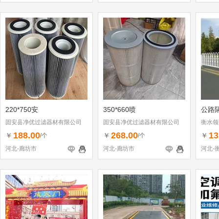
220*750安
350*660喷
公路
固安县净优过滤器材有限公司
固安县净优过滤器材有限公司
衡水领
188.00
268.00
13
￥
￥
￥
/个
/个
河北-廊坊市
河北-廊坊市
河北-