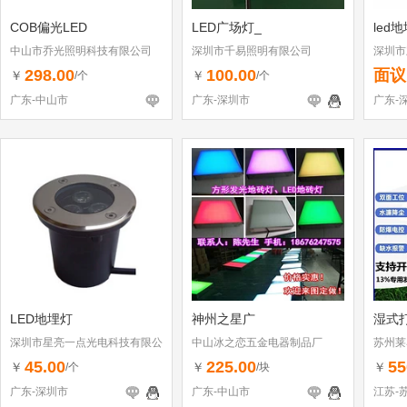
COB偏光LED
LED广场灯_
led
中山市乔光照明科技有限公司
深圳市千易照明有限公司
深圳市
298.00
100.00
面议
￥
￥
/个
/个
广东-中山市
广东-深圳市
广东-
LED地埋灯
神州之星广
湿式
深圳市星亮一点光电科技有限公
中山冰之恋五金电器制品厂
苏州莱
司
45.00
225.00
55
￥
￥
￥
/个
/块
广东-深圳市
广东-中山市
江苏-