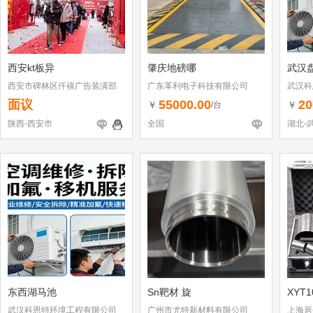
西安kt板异
肇庆地磅哪
武汉
西安市碑林区仟禧广告装潢部
广东革利电子科技有限公司
武汉科
面议
55000.00
20
￥
￥
/台
陕西-西安市
全国
湖北-
东西湖马池
Sn靶材 旋
XYT
武汉科恩特环境工程有限公司
广州市尤特新材料有限公司
上海居