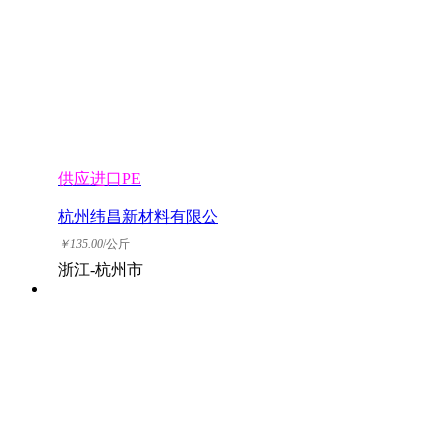
供应进口PE
杭州纬昌新材料有限公
司
￥
135.00
/公斤
浙江-杭州市