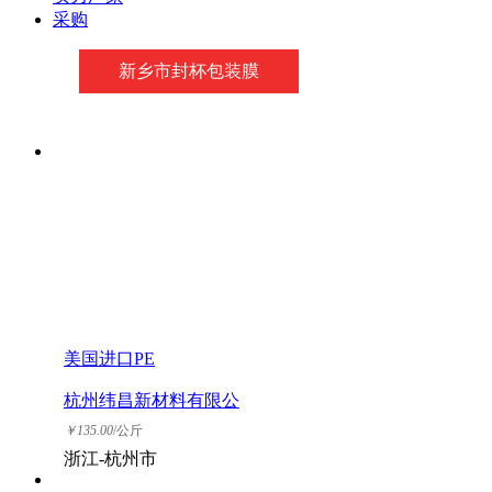
采购
新乡市封杯包装膜
美国进口PE
杭州纬昌新材料有限公
司
￥
135.00
/公斤
浙江-杭州市