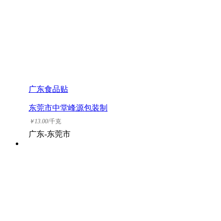
广东食品贴
东莞市中堂峰源包装制
品厂
￥
13.00
/千克
广东-东莞市