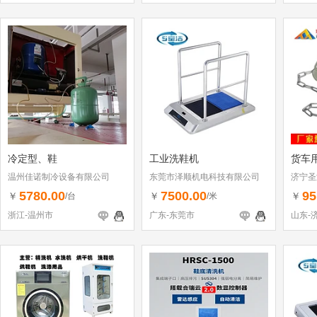
冷定型、鞋
工业洗鞋机
货车
温州佳诺制冷设备有限公司
东莞市泽顺机电科技有限公司
济宁圣
5780.00
7500.00
95
￥
￥
￥
/台
/米
浙江-温州市
广东-东莞市
山东-