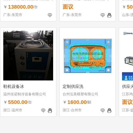
138000.00
面议
50
￥
￥
/台
广东-东莞市
广东-东莞市
山东-
鞋机设备冰
定制供应洗
供应
温州佳诺制冷设备有限公司
台州泓美模塑有限公司
江苏鸿
5500.00
1600.00
面议
￥
￥
/台
/副
浙江-温州市
浙江-台州市
江苏-