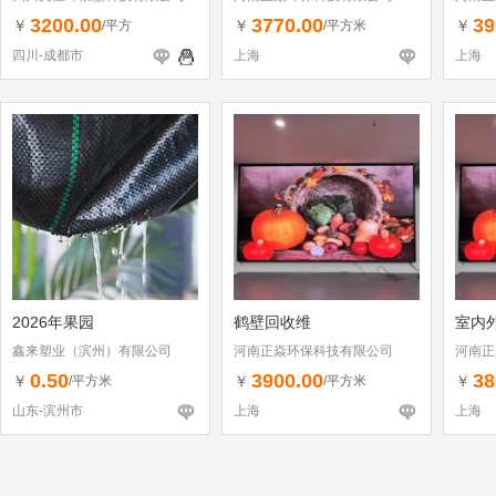
3200.00
3770.00
39
￥
￥
￥
/平方
/平方米
四川-成都市
上海
上海
2026年果园
鹤壁回收维
室内外
鑫来塑业（滨州）有限公司
河南正焱环保科技有限公司
河南正
0.50
3900.00
38
￥
￥
￥
/平方米
/平方米
山东-滨州市
上海
上海