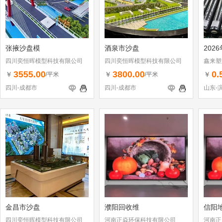
张掖沙盘模
酒泉市沙盘
202
四川奕恒晖模型科技有限公司
四川奕恒晖模型科技有限公司
鑫来塑
3555.00
3800.00
0.
￥
￥
￥
/平米
/平米
四川-成都市
四川-成都市
山东-
金昌市沙盘
濮阳回收维
信阳
四川奕恒晖模型科技有限公司
河南正焱环保科技有限公司
河南正