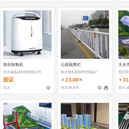
鱼跃制氧机
公路隔离栏
天水
北京诚迅达科技有限公司
衡水领先新型护栏制品厂
四川奕
面议
13.00
31
￥
￥
/米
北京
河北-衡水市
四川-