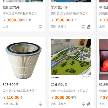
信阳室内外
甘肃兰州沙
平顶山
河南正焱环保科技有限公司
四川奕恒晖模型科技有限公司
河南正
3900.00
3500.00
39
￥
￥
￥
/平方米
/平方
上海
四川-成都市
上海
325*600覆
武威市沙盘
鹤壁
固安县牛驼镇鑫磊滤清器厂
四川奕恒晖模型科技有限公司
河南正
110.00
3666.00
39
￥
￥
￥
/个
/平米
河北-廊坊市
四川-成都市
上海