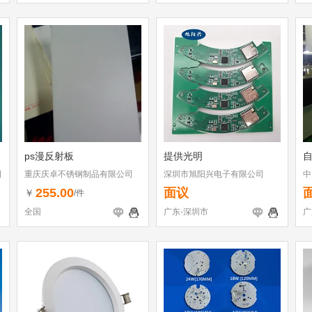
ps漫反射板
提供光明
司
重庆庆卓不锈钢制品有限公司
深圳市旭阳兴电子有限公司
中
司
255.00
面议
￥
/件
全国
广东-深圳市
广