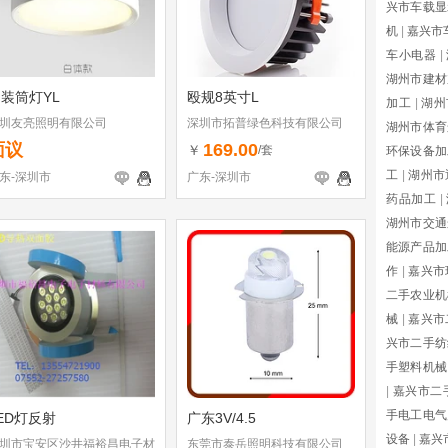
兴市车载显
机
|
嘉兴市
车小电器
|
湖州市建材
装筒灯YL
殴规8英寸L
加工
|
湖州
圳友亮照明有限公司
深圳市拓普绿色科技有限公司
湖州市体育
面议
169.00
￥
/套
环保设备加
工
|
湖州市
东-深圳市
广东-深圳市
药品加工
|
湖州市交通
能源产品加
作
|
嘉兴市
二手农业机
械
|
嘉兴市
兴市二手纺
手塑料机械
|
嘉兴市二
手电工电气
ED灯反射
广东3V/4.5
设备
|
嘉兴
圳市宝安区沙井福裕昌电子材
东莞市泰岳照明科技有限公司