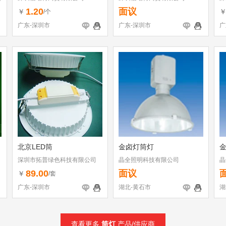
料
1.20
面议
￥
/个
广东-深圳市
广东-深圳市
广
北京LED筒
金卤灯筒灯
深圳市拓普绿色科技有限公司
晶全照明科技有限公司
晶
89.00
面议
￥
/套
广东-深圳市
湖北-黄石市
湖
查看更多
筒灯
产品/供应商