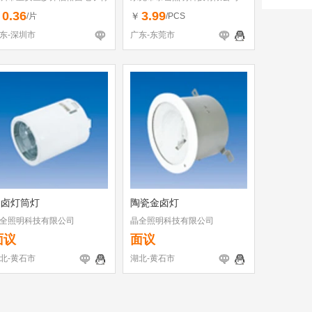
行
0.36
3.99
￥
￥
/片
/PCS
东-深圳市
广东-东莞市
金卤灯筒灯
陶瓷金卤灯
全照明科技有限公司
晶全照明科技有限公司
面议
面议
北-黄石市
湖北-黄石市