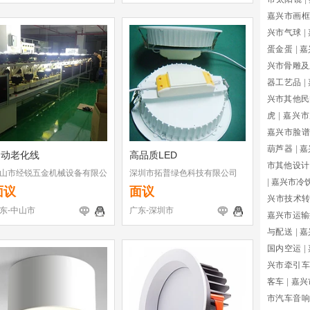
嘉兴市画框
兴市气球
|
蛋金蛋
|
嘉
兴市骨雕及
器工艺品
|
兴市其他民
虎
|
嘉兴市
嘉兴市脸谱
葫芦器
|
嘉
自动老化线
高品质LED
市其他设计
山市经锐五金机械设备有限公
深圳市拓普绿色科技有限公司
|
嘉兴市冷
面议
面议
兴市技术
东-中山市
广东-深圳市
嘉兴市运输
与配送
|
嘉
国内空运
|
兴市牵引车
客车
|
嘉兴
市汽车音响