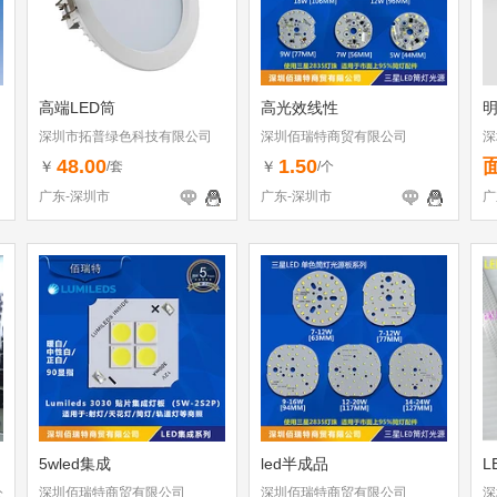
高端LED筒
高光效线性
明
深圳市拓普绿色科技有限公司
深圳佰瑞特商贸有限公司
深
48.00
1.50
￥
￥
/套
/个
广东-深圳市
广东-深圳市
广
5wled集成
led半成品
L
公
深圳佰瑞特商贸有限公司
深圳佰瑞特商贸有限公司
深