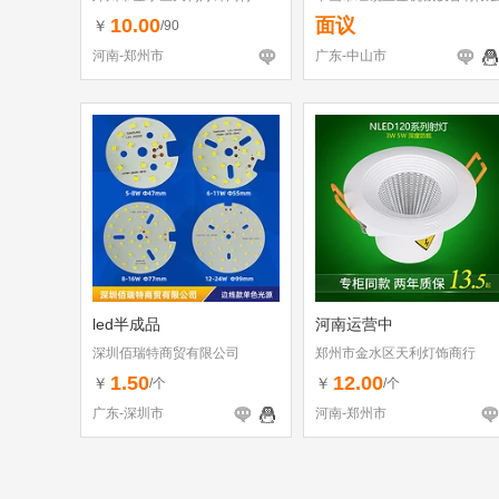
司
10.00
面议
￥
/90
河南-郑州市
广东-中山市
led半成品
河南运营中
深圳佰瑞特商贸有限公司
郑州市金水区天利灯饰商行
1.50
12.00
￥
￥
/个
/个
广东-深圳市
河南-郑州市