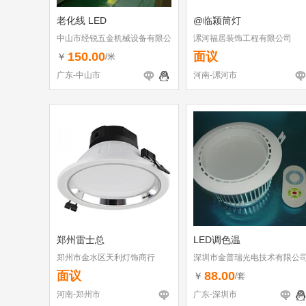
老化线 LED
@临颍筒灯
中山市经锐五金机械设备有限公
漯河福居装饰工程有限公司
司
150.00
面议
￥
/米
广东-中山市
河南-漯河市
郑州雷士总
LED调色温
郑州市金水区天利灯饰商行
深圳市金普瑞光电技术有限公
面议
88.00
￥
/套
河南-郑州市
广东-深圳市