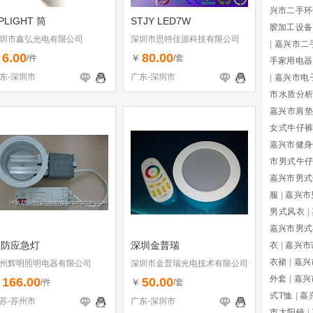
兴市二手环
PLIGHT 筒
STJY LED7W
胶加工设备
圳市鑫弘光电有限公司
深圳市思特佳源科技有限公司
|
嘉兴市二
6.00
80.00
￥
￥
/件
/套
手家用电器
东-深圳市
广东-深圳市
|
嘉兴市电
市水质分
嘉兴市肩垫
女式牛仔
嘉兴市健身
市男式牛
嘉兴市男式
服
|
嘉兴市
男式风衣
|
嘉兴市男式
消防应急灯
深圳金普瑞
衣
|
嘉兴市
衣裙
|
嘉兴
州辉明照明电器有限公司
深圳市金普瑞光电技术有限公司
外套
|
嘉兴
166.00
50.00
￥
￥
/件
/套
式T恤
|
嘉
苏-苏州市
广东-深圳市
市太阳镜
|