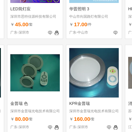
LED筒灯应
华晋照明 3
H
深圳市思特佳源科技有限公司
中山市向国路灯有限公司
深
45.00
17.00
￥
￥
/套
/件
广东-深圳市
广东-中山市
广
金普瑞 色
KPR金普瑞
司
深圳市金普瑞光电技术有限公司
深圳市金普瑞光电技术有限公司
苏
80.00
160.00
￥
￥
/套
/套
广东-深圳市
广东-深圳市
江