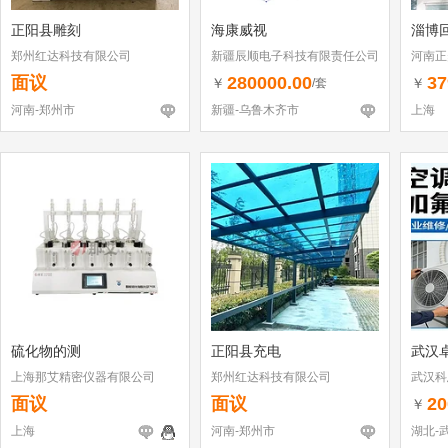
正阳县雕刻
海康威视
淄博回
郑州红达科技有限公司
新疆辰顺电子科技有限责任公司
河南正
面议
280000.00
37
￥
￥
/套
河南-郑州市
新疆-乌鲁木齐市
上海
硫化物的测
正阳县充电
武汉
上海那艾精密仪器有限公司
郑州红达科技有限公司
武汉科
面议
面议
20
￥
上海
河南-郑州市
湖北-