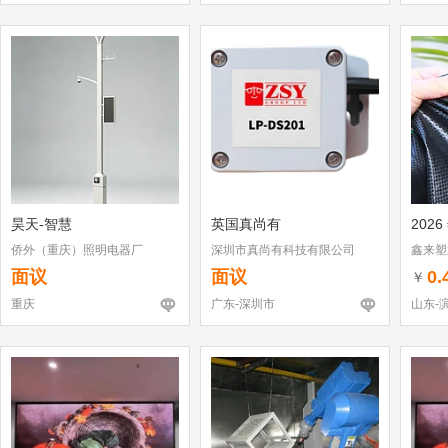
昊天-智慧
英国真尚有
2026
侨外（重庆）照明电器厂
深圳市真尚有科技有限公司
鑫来塑
面议
面议
0.
￥
重庆
广东-深圳市
山东-