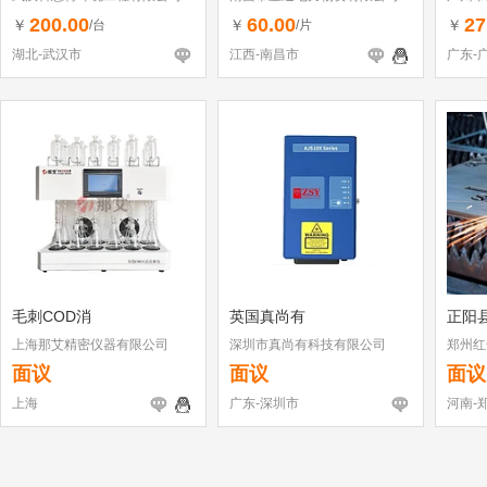
200.00
60.00
27
￥
￥
￥
/台
/片
湖北-武汉市
江西-南昌市
广东-
毛刺COD消
英国真尚有
正阳
上海那艾精密仪器有限公司
深圳市真尚有科技有限公司
郑州红
面议
面议
面议
上海
广东-深圳市
河南-