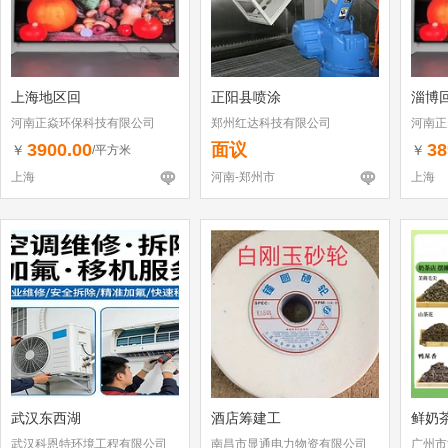
上海地区回
正阳县喷涂
淄博
河南正焱环保科技有限公司
郑州红达科技有限公司
河南正
3900.00
面议
38
￥
￥
/平方米
上海
河南-郑州市
上海
武汉东西湖
酒店筹建工
鲜奶
武汉科恩特环境工程有限公司
南昌市显通电力物资有限公司
广州市