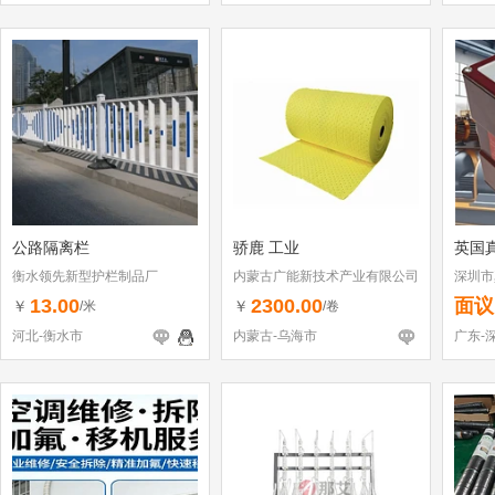
公路隔离栏
骄鹿 工业
英国
衡水领先新型护栏制品厂
内蒙古广能新技术产业有限公司
深圳市
13.00
2300.00
面议
￥
￥
/米
/卷
河北-衡水市
内蒙古-乌海市
广东-