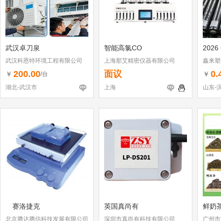
武汉卓刀泉
智能高氯CO
2026
武汉科恩特环境工程有限公司
上海那艾精密仪器有限公司
鑫来塑
200.00
面议
0.
￥
￥
/台
湖北-武汉市
上海
山东-
赛洛捷克
英国真尚有
鲜奶
北京腾达腾信科技发展有限公司
深圳市真尚有科技有限公司
广州市