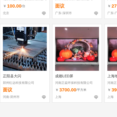
100.00
面议
27
￥
￥
/台
北京
广东-深圳市
广东-
正阳县大闪
成都LED屏
上海
郑州红达科技有限公司
河南正焱环保科技有限公司
河南正
面议
3700.00
39
￥
￥
/平方米
河南-郑州市
上海
上海