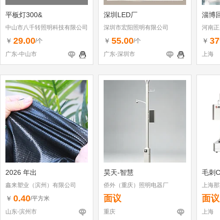
平板灯300&
深圳LED厂
淄博回
中山市八千转照明科技有限公司
深圳市宏阳照明有限公司
河南正
29.00
55.00
37
￥
￥
￥
/个
/个
广东-中山市
广东-深圳市
上海
2026 年出
昊天-智慧
毛刺C
鑫来塑业（滨州）有限公司
侨外（重庆）照明电器厂
上海那
0.40
面议
面议
￥
/平方米
山东-滨州市
重庆
上海