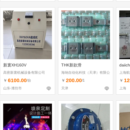
新寰XH160V
THK新款滑
daiic
高密新寰机械设备有限公司
海纳自动化科技（天津）有限公
上海航
司
6100.00
200.00
12
￥
￥
￥
/台
/1
山东-潍坊市
天津
上海