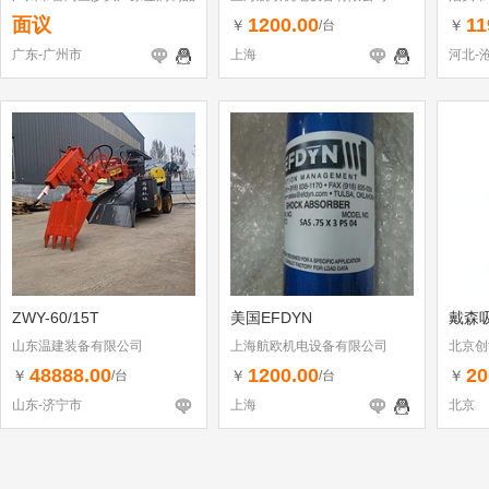
厂
面议
1200.00
11
￥
￥
/台
广东-广州市
上海
河北-
ZWY-60/15T
美国EFDYN
戴森
山东温建装备有限公司
上海航欧机电设备有限公司
北京创
48888.00
1200.00
20
￥
￥
￥
/台
/台
山东-济宁市
上海
北京