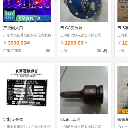
产业园入口
ELCA变压器
ELB
广东彩悦佳秀智能科技信息股份
上海航欧机电设备有限公司
上海航
有限公司
3000.00
1200.00
12
￥
￥
￥
/套
/台
广东-广州市
上海
上海
定制设备铭
Ekatec套筒
铸铁
广州市番禺区沙头广原金属制品
上海航欧机电设备有限公司
泊头市