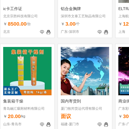
ic卡工作证
铝合金胸牌
ELT
北京宗胜科技有限公司
深圳市文泰工艺制品有限公司
上海航
8500.00
3.00
12
￥
￥
￥
/台
/个
北京
广东-深圳市
上海
集装箱干燥
国内寄货到
商业
青岛融汇吸附材料有限公司
厦门牧邦货运代理有限公司
广东彩
有限公
20.00
面议
30
￥
￥
/kg
山东-青岛市
福建-厦门市
广东-