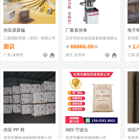
供应原装镒
厂家直供单
电子电
三惠国际贸易（深圳）有限公司
玉环华控自动化设备制造有限公
苏州普
司
面议
66666.00
1.
￥
￥
/台
广东-深圳市
浙江-台州市
江苏-
供应 PP 韩
ABS 宁波台
供应
东莞市聚欧纳新材料有限公司
东莞市豪钰贸易有限公司
东莞市