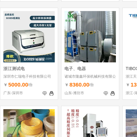
浙江测试电
电子、电器
TIB
深圳市仁瑞电子科技有限公司
诸城市隆鑫环保机械科技有限公
浙江天
司
5000.00
8360.00
13
￥
￥
￥
/台
/台
广东-深圳市
山东-潍坊市
浙江-