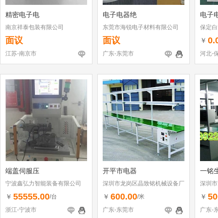
精密电子电
电子电器绝
电子
南京祥泰包装有限公司
东莞市海锐电子材料有限公司
保定白
面议
面议
0.
￥
江苏-南京市
广东-东莞市
河北-
端盖伺服压
开平市电器
一铭
宁波鑫弘力智能装备有限公司
深圳市龙岗区晶致铭机械设备厂
深圳市
55555.00
600.00
50
￥
￥
￥
/台
/米
浙江-宁波市
广东-东莞市
广东-