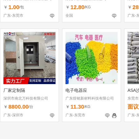
1.00
12.80
28
￥
￥
￥
/包
/KG
广东-东莞市
全国
广东-
厂家定制隔
电子电器应
ASA
深圳市南北万科技有限公司
广东煜铭新材料科技有限公司
东莞市
8800.00
11.30
面议
￥
￥
/台
/KG
广东-深圳市
广东-东莞市
广东-