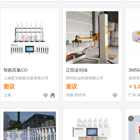
智能高氯CO
正阳县码垛
3M56
上海那艾精密仪器有限公司
郑州红达科技有限公司
深圳市
面议
面议
1.
￥
上海
河南-郑州市
广东-