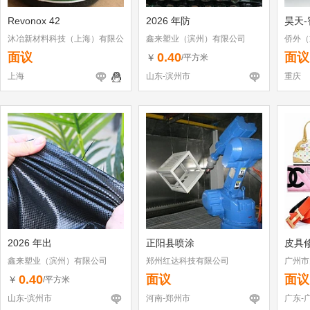
Revonox 42
2026 年防
昊天-
沐冶新材料科技（上海）有限公
鑫来塑业（滨州）有限公司
侨外（
司
面议
0.40
面议
￥
/平方米
上海
山东-滨州市
重庆
2026 年出
正阳县喷涂
皮具
鑫来塑业（滨州）有限公司
郑州红达科技有限公司
广州市
店
0.40
面议
面议
￥
/平方米
山东-滨州市
河南-郑州市
广东-