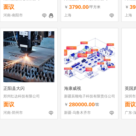
面议
3790.00
39
￥
￥
/平方米
河南-南阳市
上海
上海
正阳县大闪
海康威视
英国
郑州红达科技有限公司
新疆辰顺电子科技有限责任公司
深圳市
面议
280000.00
面议
￥
/套
河南-郑州市
新疆-乌鲁木齐市
广东-