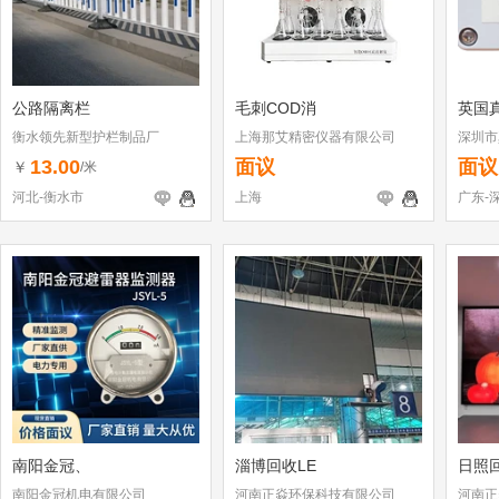
公路隔离栏
毛刺COD消
英国
衡水领先新型护栏制品厂
上海那艾精密仪器有限公司
深圳市
13.00
面议
面议
￥
/米
河北-衡水市
上海
广东-
南阳金冠、
淄博回收LE
日照回
南阳金冠机电有限公司
河南正焱环保科技有限公司
河南正