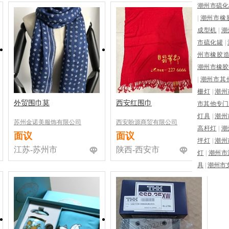
潮州市硫化
|
潮州市橡
成型机
|
潮
市硫化罐
|
州市橡胶
潮州市橡胶
|
潮州市其
栅灯
|
潮州
外贸围巾莫
西安红围巾
市其他专门
灯具
|
潮州
苏州金诺美服饰有限公司
西安盼源商贸有限公司
高杆灯
|
潮
面议
面议
坪灯
|
潮州
江苏-苏州市
陕西-西安市
灯
|
潮州市
具
|
潮州市