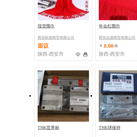
现货围巾
年会红围巾
西安盼源商贸有限公司
西安垚源商贸有限公司
面议
8.00
￥
/条
陕西-西安市
陕西-西安市
THK世界标
THK球保持