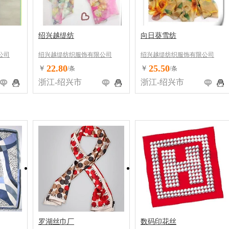
绍兴越缇纺
向日葵雪纺
公司
绍兴越缇纺织服饰有限公司
绍兴越缇纺织服饰有限公司
22.80
25.50
￥
￥
/条
/条
浙江-绍兴市
浙江-绍兴市
罗湖丝巾厂
数码印花丝