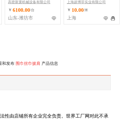
高密新寰机械设备有限公司
上海超博菲实业有限公司
6100.00
10.00
￥
￥
/台
/米
山东-潍坊市
上海
看和发布
围巾丝巾披肩
产品信息
法性由店铺所有企业完全负责。世界工厂网对此不承