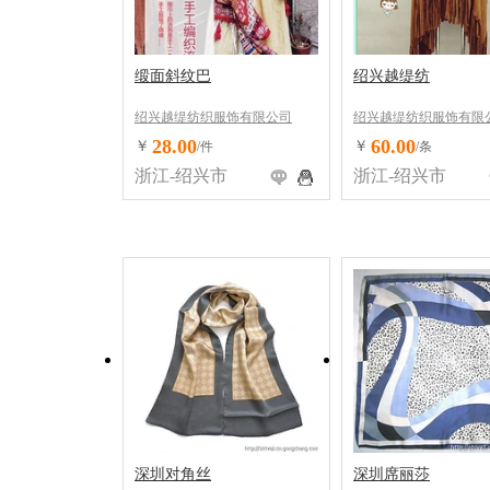
缎面斜纹巴
绍兴越缇纺
绍兴越缇纺织服饰有限公司
绍兴越缇纺织服饰有限
28.00
60.00
￥
￥
/件
/条
浙江-绍兴市
浙江-绍兴市
深圳对角丝
深圳席丽莎