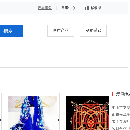
产品服务
客服中心
移动版
发布产品
发布采购
最新热
中山市支
山市光源
市库存照明
项目合作
|