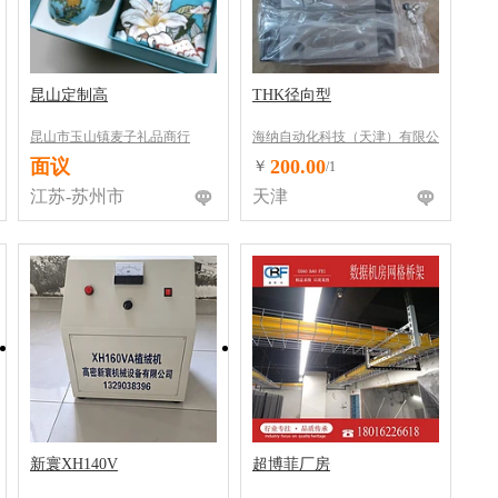
昆山定制高
THK径向型
昆山市玉山镇麦子礼品商行
海纳自动化科技（天津）有限公
司
面议
200.00
￥
/1
江苏-苏州市
天津
新寰XH140V
超博菲厂房