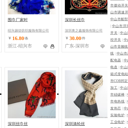
市拨动开
山市调速
中山市船型
围巾厂家时
深圳长丝巾
|
中山市浮
绍兴越缇纺织服饰有限公司
深圳奥之鑫服饰有限公司
开关
|
中山
16.80
30.00
￥
￥
/条
/件
控开关
|
中
浙江-绍兴市
广东-深圳市
山市音频线
线
|
中山市
配电器
|
中
电盘
|
中山
箱式变电
市COB邦
加工
|
中山
市硅碳棒
|
市电热线
|
发热芯
|
中
实验电炉
|
工业电炉
|
深圳丝巾丝
深圳涤纶丝