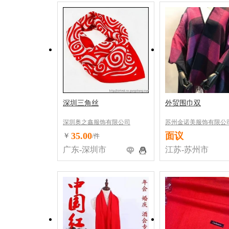
深圳三角丝
外贸围巾双
深圳奥之鑫服饰有限公司
苏州金诺美服饰有限公
35.00
面议
￥
/件
广东-深圳市
江苏-苏州市