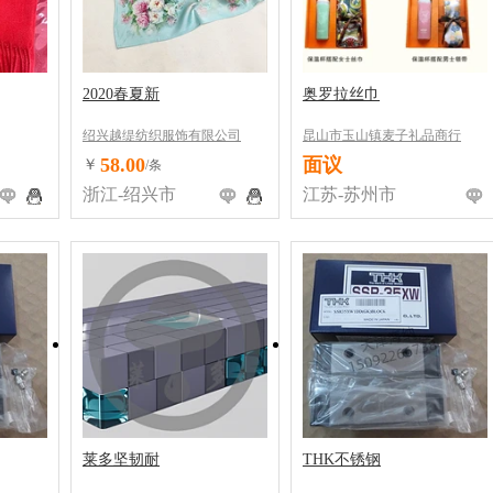
2020春夏新
奥罗拉丝巾
绍兴越缇纺织服饰有限公司
昆山市玉山镇麦子礼品商行
58.00
面议
￥
/条
浙江-绍兴市
江苏-苏州市
莱多坚韧耐
THK不锈钢