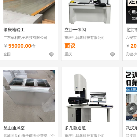
肇庆地磅工
立卧一体闪
北京
广东革利电子科技有限公司
重庆礼智鑫科技有限公司
六安市
55000.00
面议
20
￥
￥
/台
全国
重庆
安徽-
见山通风空
多孔微通道
武汉
武城县见山电子商务经营部（个
重庆礼智鑫科技有限公司
武汉科