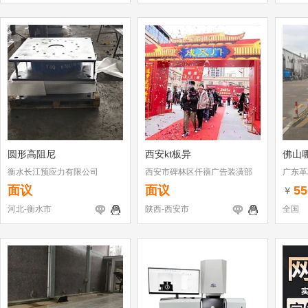
圆形高阻尼
西安kt板异
佛山
衡水长江预应力有限公司
西安市碑林区仟禧广告装潢部
广东革
面议
面议
55
￥
河北-衡水市
陕西-西安市
全国