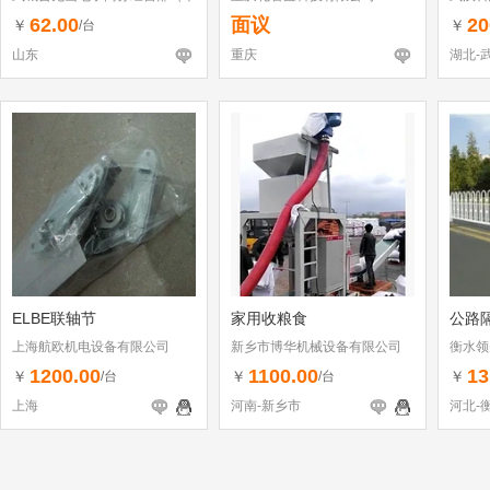
体工商户）
62.00
面议
20
￥
￥
/台
山东
重庆
湖北-
ELBE联轴节
家用收粮食
公路
上海航欧机电设备有限公司
新乡市博华机械设备有限公司
衡水领
1200.00
1100.00
13
￥
￥
￥
/台
/台
上海
河南-新乡市
河北-