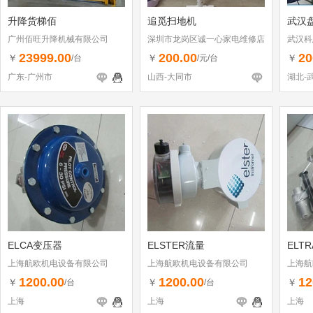
升降货梯佰
追觅扫地机
武汉
广州佰旺升降机械有限公司
深圳市龙岗区诚一心家电维修店
武汉科
（个体工商户）
23999.00
200.00
20
￥
￥
￥
/台
/元/台
广东-广州市
山西-大同市
湖北-
ELCA变压器
ELSTER流量
ELT
上海航欧机电设备有限公司
上海航欧机电设备有限公司
上海航
1200.00
1200.00
12
￥
￥
￥
/台
/台
上海
上海
上海