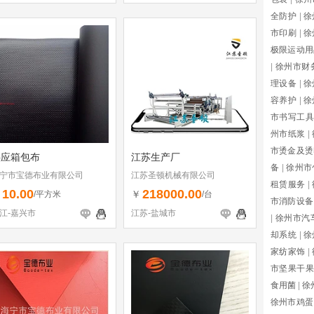
全防护
|
徐
市印刷
|
徐
极限运动用
|
徐州市财
理设备
|
徐
容养护
|
徐
市书写工具
州市纸浆
|
市烫金及烫
供应箱包布
江苏生产厂
备
|
徐州市
宁市宝德布业有限公司
江苏圣顿机械有限公司
租赁服务
|
10.00
218000.00
￥
￥
/平方米
/台
市消防设备
江-嘉兴市
江苏-盐城市
|
徐州市汽
却系统
|
徐
家纺家饰
|
市坚果干果
食用菌
|
徐
徐州市鸡蛋