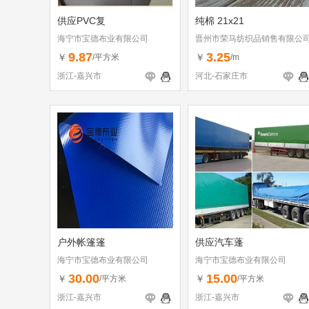
供应PVC复
纯棉 21x21
海宁市宝德布业有限公司
晋州市荣马纺织品销售有限公
9.87
3.25
￥
￥
/平方米
/m
浙江-嘉兴市
河北-石家庄市
户外帐篷篷
供应汽车蓬
海宁市宝德布业有限公司
海宁市宝德布业有限公司
30.00
15.00
￥
￥
/平方米
/平方米
浙江-嘉兴市
浙江-嘉兴市