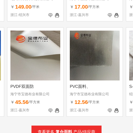
149.00
17.00
￥
￥
/平米
/平方米
浙江-绍兴市
浙江-嘉兴市
浙
PVDF双面防
PVC面料、
S
海宁市宝德布业有限公司
海宁市宝德布业有限公司
绍
45.56
12.56
￥
￥
/平方米
/平方米
浙江-嘉兴市
浙江-嘉兴市
浙
查看更多
复合面料
产品/供应商