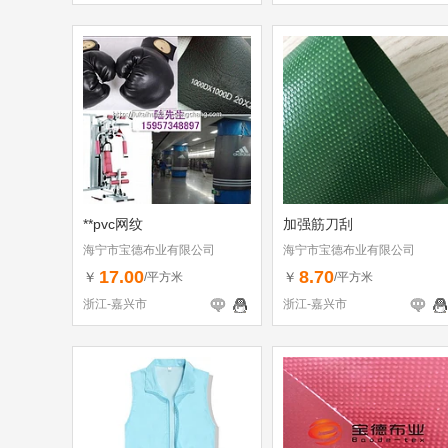
**pvc网纹
加强筋刀刮
海宁市宝德布业有限公司
海宁市宝德布业有限公司
17.00
8.70
￥
￥
/平方米
/平方米
浙江-嘉兴市
浙江-嘉兴市