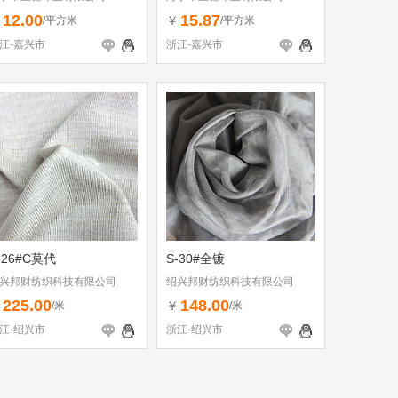
12.00
15.87
￥
￥
/平方米
/平方米
江-嘉兴市
浙江-嘉兴市
-26#C莫代
S-30#全镀
兴邦财纺织科技有限公司
绍兴邦财纺织科技有限公司
225.00
148.00
￥
￥
/米
/米
江-绍兴市
浙江-绍兴市