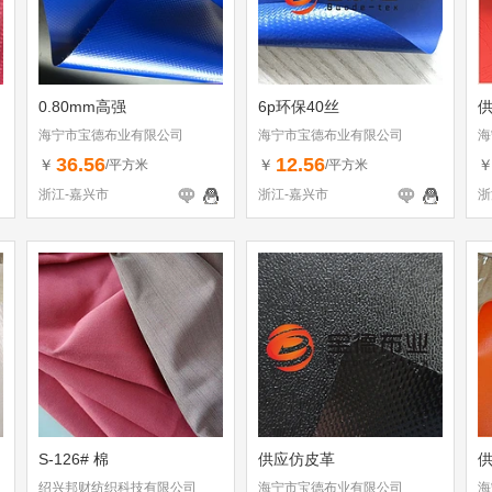
0.80mm高强
6p环保40丝
海宁市宝德布业有限公司
海宁市宝德布业有限公司
海
36.56
12.56
￥
￥
/平方米
/平方米
浙江-嘉兴市
浙江-嘉兴市
浙
S-126# 棉
供应仿皮革
绍兴邦财纺织科技有限公司
海宁市宝德布业有限公司
海