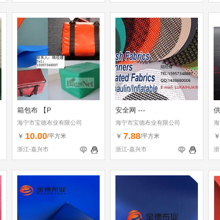
箱包布 【P
安全网 ---
海宁市宝德布业有限公司
海宁市宝德布业有限公司
海
10.00
7.88
￥
￥
/平方米
/平方米
浙江-嘉兴市
浙江-嘉兴市
浙