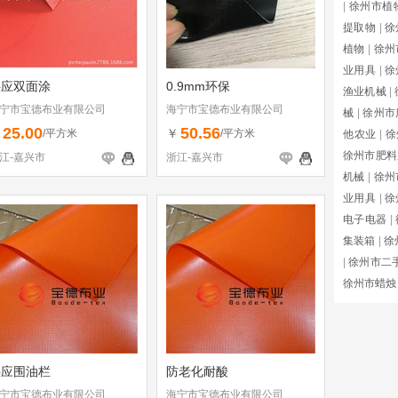
|
徐州市植
提取物
|
徐
植物
|
徐州
业用具
|
徐
供应双面涂
0.9mm环保
渔业机械
|
宁市宝德布业有限公司
海宁市宝德布业有限公司
械
|
徐州市
25.00
50.56
￥
￥
/平方米
/平方米
他农业
|
徐
徐州市肥料
江-嘉兴市
浙江-嘉兴市
机械
|
徐州
业用具
|
徐
电子电器
|
集装箱
|
徐
|
徐州市二
徐州市蜡烛
供应围油栏
防老化耐酸
宁市宝德布业有限公司
海宁市宝德布业有限公司