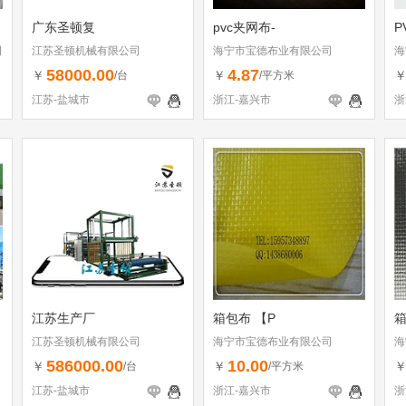
广东圣顿复
pvc夹网布-
P
司
江苏圣顿机械有限公司
海宁市宝德布业有限公司
海
58000.00
4.87
￥
￥
/台
/平方米
江苏-盐城市
浙江-嘉兴市
浙
江苏生产厂
箱包布 【P
箱
江苏圣顿机械有限公司
海宁市宝德布业有限公司
海
586000.00
10.00
￥
￥
/台
/平方米
江苏-盐城市
浙江-嘉兴市
浙