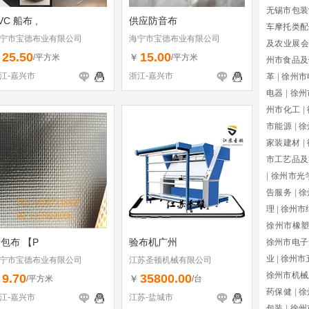
无锡市包装
VC 船布 ,
供应防音布
车摩托类配
宁市宝德布业有限公司
海宁市宝德布业有限公司
及农业展会
25.50
15.00
￥
￥
/平方米
/平方米
州市食品及
江-嘉兴市
浙江-嘉兴市
革
|
徐州市
电器
|
徐州
州市化工
|
市能源
|
徐
家装建材
|
市工艺品及
|
徐州市光
告服务
|
徐
理
|
徐州市
徐州市橡
包布 【P
验布机广州
徐州市电子
业
|
徐州市
宁市宝德布业有限公司
江苏圣顿机械有限公司
徐州市机械
9.70
35800.00
￥
￥
/平方米
/台
药保健
|
徐
江-嘉兴市
江苏-盐城市
包装
|
徐州