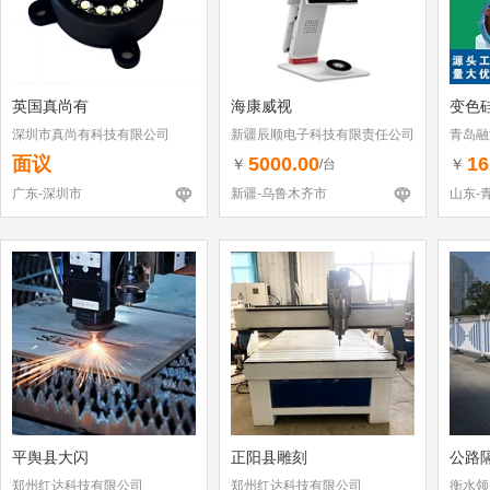
英国真尚有
海康威视
变色硅
深圳市真尚有科技有限公司
新疆辰顺电子科技有限责任公司
青岛融
面议
5000.00
16
￥
￥
/台
广东-深圳市
新疆-乌鲁木齐市
山东-
平舆县大闪
正阳县雕刻
公路
郑州红达科技有限公司
郑州红达科技有限公司
衡水领