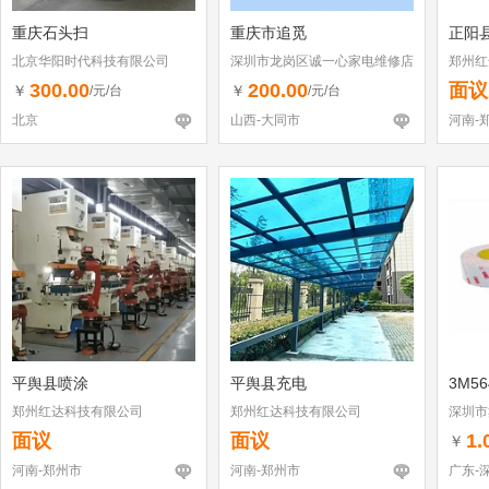
重庆石头扫
重庆市追觅
正阳
北京华阳时代科技有限公司
深圳市龙岗区诚一心家电维修店
郑州红
（个体工商户）
300.00
200.00
面议
￥
￥
/元/台
/元/台
北京
山西-大同市
河南-
平舆县喷涂
平舆县充电
3M56
郑州红达科技有限公司
郑州红达科技有限公司
深圳市
面议
面议
1.
￥
河南-郑州市
河南-郑州市
广东-