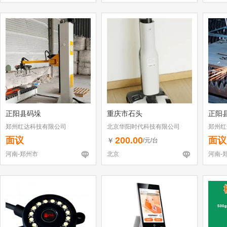
正阳县码垛
重庆市石头
正阳
郑州红达科技有限公司
北京华阳时代科技有限公司
郑州红
面议
200.00
面议
￥
/元/台
河南-郑州市
北京
河南-