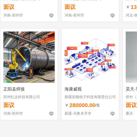
面议
面议
13
￥
河南-郑州市
河南-郑州市
河北-
正阳县焊接
海康威视
昊天-
郑州红达科技有限公司
新疆辰顺电子科技有限责任公司
侨外（
面议
280000.00
面议
￥
/套
河南-郑州市
新疆-乌鲁木齐市
重庆