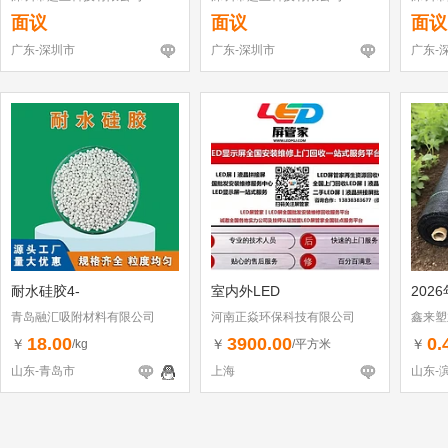
面议
面议
面议
广东-深圳市
广东-深圳市
广东-
耐水硅胶4-
室内外LED
202
青岛融汇吸附材料有限公司
河南正焱环保科技有限公司
鑫来塑
18.00
3900.00
0.
￥
￥
￥
/kg
/平方米
山东-青岛市
上海
山东-