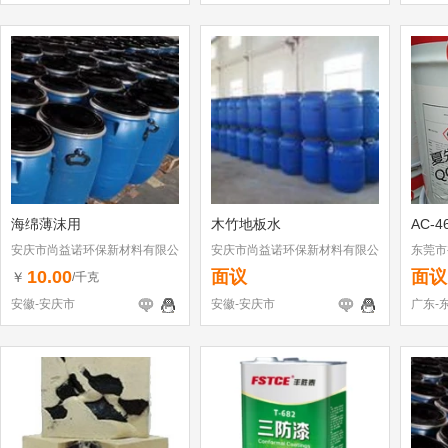
海绵薄沫用
木竹地板水
AC-4
安庆市尚益诺环保新材料有限公
安庆市尚益诺环保新材料有限公
东莞市
司
司
10.00
面议
面议
￥
/千克
安徽-安庆市
安徽-安庆市
广东-