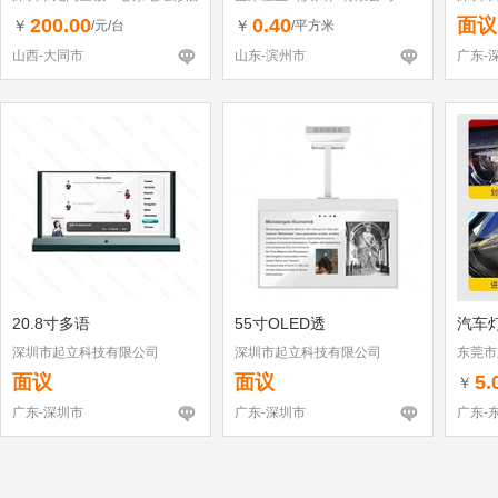
（个体工商户）
200.00
0.40
面议
￥
￥
/元/台
/平方米
山西-大同市
山东-滨州市
广东-
20.8寸多语
55寸OLED透
汽车
深圳市起立科技有限公司
深圳市起立科技有限公司
东莞市
面议
面议
5.
￥
广东-深圳市
广东-深圳市
广东-