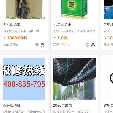
无机低温加
无味三防漆
导电
山东恒安电子科技有限公司
无锡市丰胜泰化工产品有限公司
安庆市
司
1800.00
1.00
10
￥
￥
￥
/桶
/L
山东-泰安市
江苏-无锡市
安徽-
石头扫地机
2026年果园
透明O
深圳市龙岗区诚一心家电维修店
鑫来塑业（滨州）有限公司
深圳市