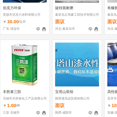
伯克力环保
旋转面耐磨
有橡
英德市伯克力涂料有限公司
秦皇岛正美豪工程技术有限公司
秦皇岛
30.00
面议
面议
￥
/公斤
广东-清远市
河北-秦皇岛市
河北-
丰胜泰三防
宝塔山双组
高性
无锡市丰胜泰化工产品有限公司
陕西漆高远贸易有限公司
安庆市
司
1.00
面议
10
￥
￥
/件
江苏-无锡市
陕西-咸阳市
安徽-