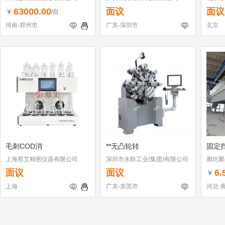
公司
63000.00
面议
面议
￥
/台
河南-郑州市
广东-深圳市
北京
毛刺COD消
**无凸轮转
固定
上海那艾精密仪器有限公司
深圳市永联工业(集团)有限公司
廊坊聚
东莞分公司
面议
面议
6.
￥
上海
广东-东莞市
河北-