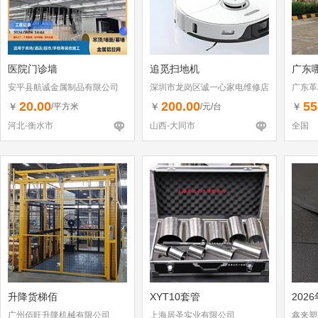
医院门诊墙
追觅扫地机
广东
安平县航诚金属制品有限公司
深圳市龙岗区诚一心家电维修店
广东革
（个体工商户）
20.00
200.00
55
￥
￥
￥
/平方米
/元/台
河北-衡水市
山西-大同市
全国
升降货梯佰
XYT10套管
202
广州佰旺升降机械有限公司
上海居圣实业有限公司
鑫来塑