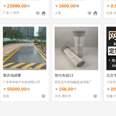
23999.00
1600.00
0.
￥
￥
￥
/台
/套
广东-广州市
上海
山东-
肇庆地磅哪
替代布袋13
北京
广东革利电子科技有限公司
固安县牛驼镇鑫磊滤清器厂
六安市
55000.00
156.00
20
￥
￥
￥
/台
/个
全国
河北-廊坊市
安徽-