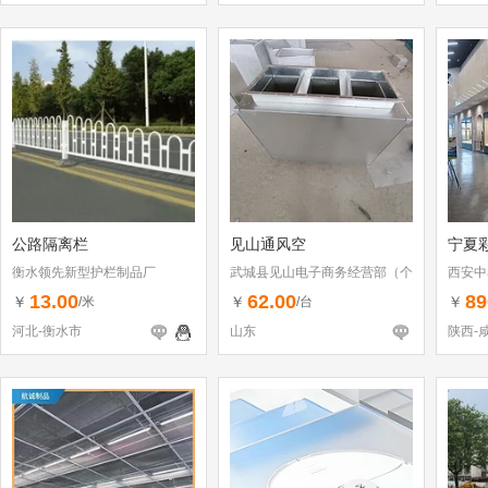
公路隔离栏
见山通风空
宁夏
衡水领先新型护栏制品厂
武城县见山电子商务经营部（个
西安中
体工商户）
13.00
62.00
89
￥
￥
￥
/米
/台
河北-衡水市
山东
陕西-