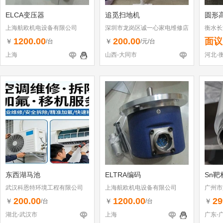
ELCA变压器
追觅扫地机
圆形
上海航欧机电设备有限公司
深圳市龙岗区诚一心家电维修店
衡水长
（个体工商户）
1200.00
200.00
面议
￥
￥
/台
/元/台
上海
山西-大同市
河北-
东西湖马池
ELTRA编码
Sn靶
武汉科恩特环境工程有限公司
上海航欧机电设备有限公司
广州市
200.00
1200.00
29
￥
￥
￥
/台
/台
湖北-武汉市
上海
广东-