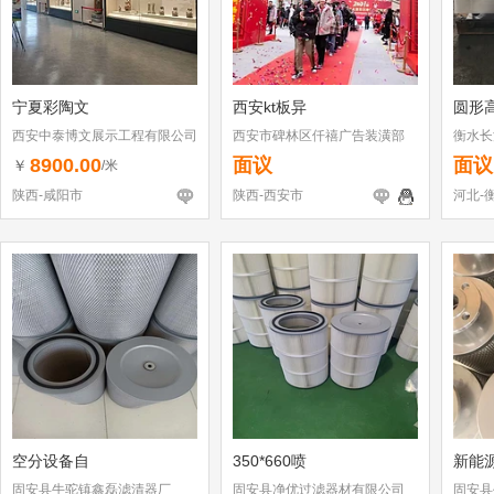
宁夏彩陶文
西安kt板异
圆形
西安中泰博文展示工程有限公司
西安市碑林区仟禧广告装潢部
衡水长
8900.00
面议
面议
￥
/米
陕西-咸阳市
陕西-西安市
河北-
空分设备自
350*660喷
新能
固安县牛驼镇鑫磊滤清器厂
固安县净优过滤器材有限公司
固安县