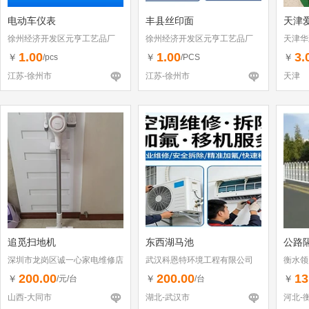
电动车仪表
丰县丝印面
天津爱
徐州经济开发区元亨工艺品厂
徐州经济开发区元亨工艺品厂
天津华
1.00
1.00
3.
￥
￥
￥
/pcs
/PCS
江苏-徐州市
江苏-徐州市
天津
追觅扫地机
东西湖马池
公路
深圳市龙岗区诚一心家电维修店
武汉科恩特环境工程有限公司
衡水领
（个体工商户）
200.00
200.00
13
￥
￥
￥
/元/台
/台
山西-大同市
湖北-武汉市
河北-