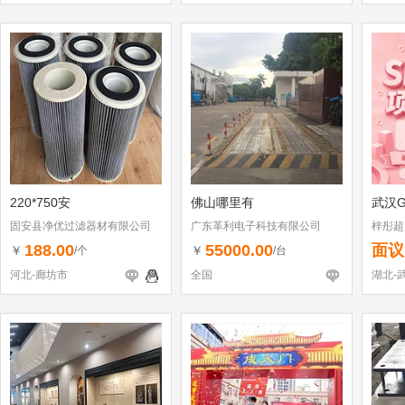
220*750安
佛山哪里有
武汉G
固安县净优过滤器材有限公司
广东革利电子科技有限公司
梓彤超
188.00
55000.00
面议
￥
￥
/个
/台
河北-廊坊市
全国
湖北-