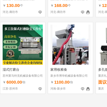
130.00
168.00
12
￥
￥
￥
/个
/个
河北-廊坊市
河北-廊坊市
河北-
湿式打磨台
家用收粮食
多孔
苏州莱马特克机械设备有限公司
新乡市博华机械设备有限公司
重庆礼
6000.00
1100.00
面议
￥
￥
/台
/台
江苏-苏州市
河南-新乡市
重庆