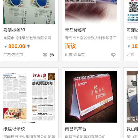
卷装标签印
青岛标签印
海淀
东莞市润佳纸品包装有限公司
青岛市市南区金强人制卡印务工
北京瑞
作室
800.00
面议
18
￥
￥
/件
广东-东莞市
山东-青岛市
北京
纸媒记录校
南昌汽车台
昆山
河南日报报业集团有限公司彩印
南昌市盈彩印刷有限公司
昆山市