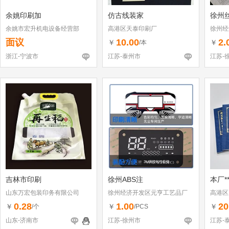
余姚印刷加
仿古线装家
徐州
余姚市宏升机电设备经营部
高港区天泰印刷厂
徐州经
面议
10.00
2.
￥
￥
/本
浙江-宁波市
江苏-泰州市
江苏-
吉林市印刷
徐州ABS注
本厂*
山东万宏包装印务有限公司
徐州经济开发区元亨工艺品厂
高港区
0.28
1.00
20
￥
￥
￥
/个
/PCS
山东-济南市
江苏-徐州市
江苏-