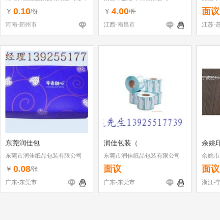
厂
司
0.10
4.00
面议
￥
￥
/份
/件
河南-郑州市
江西-南昌市
江苏-
东莞润佳包
润佳包装（
余姚
东莞市润佳纸品包装有限公司
东莞市润佳纸品包装有限公司
余姚市
0.08
面议
面议
￥
/张
广东-东莞市
广东-东莞市
浙江-