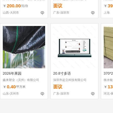
（个体工商户）
200.00
面议
39
￥
￥
/元/台
山西-大同市
广东-深圳市
上海
2026年果园
20.8寸多语
370*
鑫来塑业（滨州）有限公司
深圳市起立科技有限公司
衡水银
0.40
面议
13
￥
￥
/平方米
山东-滨州市
广东-深圳市
河北-