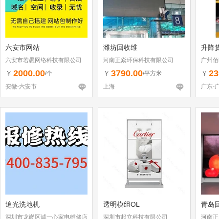
六安市网站
潍坊回收维
升降
六安市若愚网络科技有限公司
河南正焱环保科技有限公司
广州佰
2000.00
3790.00
23
￥
￥
￥
/个
/平方米
安徽-六安市
上海
广东-
追光洗地机
透明模组OL
青岛
深圳市龙岗区诚一心家电维修店
深圳市起立科技有限公司
河南正