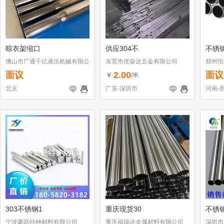
晾衣架缩口
供应304不
不锈
佛山市广通千亿液压机械有限公
东莞市优奋达五金有限公司
郑州恒
司
面议
2.00
面议
￥
/米
北京
广东-深圳市
河南-
303不锈钢1
重庆现货30
不锈
宁波豪跃特种材料有限公司
重庆福瑞达金属材料有限公司
深圳市