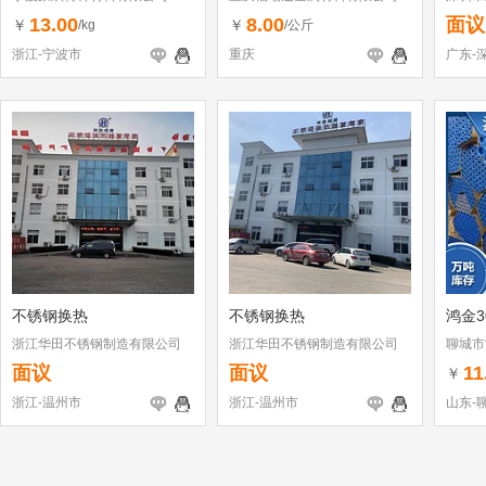
司
13.00
8.00
面议
￥
￥
/kg
/公斤
浙江-宁波市
重庆
广东-
不锈钢换热
不锈钢换热
鸿金3
浙江华田不锈钢制造有限公司
浙江华田不锈钢制造有限公司
聊城市
面议
面议
11
￥
浙江-温州市
浙江-温州市
山东-