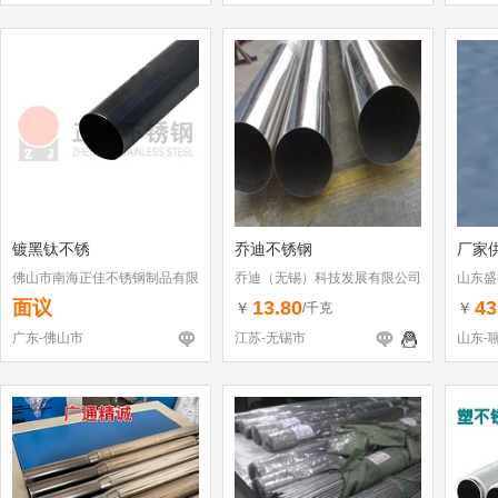
镀黑钛不锈
乔迪不锈钢
厂家
佛山市南海正佳不锈钢制品有限
乔迪（无锡）科技发展有限公司
山东盛
公司
面议
13.80
43
￥
￥
/千克
广东-佛山市
江苏-无锡市
山东-