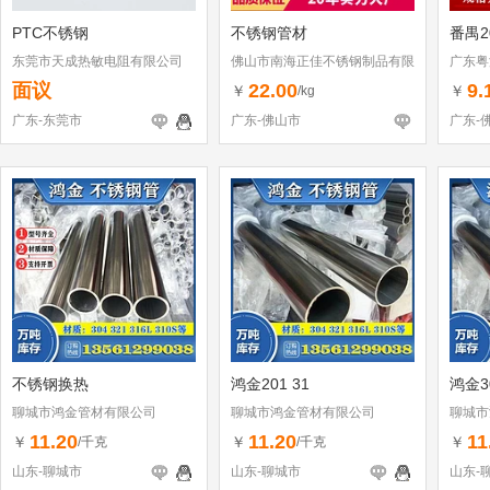
PTC不锈钢
不锈钢管材
番禺2
东莞市天成热敏电阻有限公司
佛山市南海正佳不锈钢制品有限
广东粤
公司
面议
22.00
9.
￥
￥
/kg
广东-东莞市
广东-佛山市
广东-
不锈钢换热
鸿金201 31
鸿金3
聊城市鸿金管材有限公司
聊城市鸿金管材有限公司
聊城市
11.20
11.20
11
￥
￥
￥
/千克
/千克
山东-聊城市
山东-聊城市
山东-