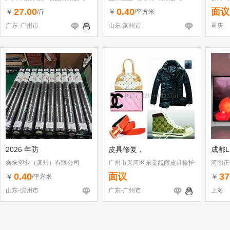
27.00
0.40
面议
￥
￥
/斤
/平方米
广东-广州市
山东-滨州市
重庆
2026 年防
皮具修复，
成都L
鑫来塑业（滨州）有限公司
广州市天河区东棠靓丽皮具修护
河南正
店
0.40
面议
37
￥
￥
/平方米
山东-滨州市
广东-广州市
上海