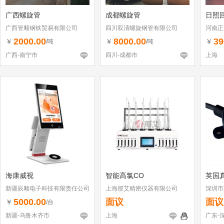
广西螺旋管
成都螺旋管
日照回
广西管顺钢铁贸易有限公司
四川双清螺旋钢管有限公司
河南正
2000.00
8000.00
39
￥
￥
￥
/吨
/吨
广西-南宁市
四川-成都市
上海
海康威视
智能高氯CO
英国
新疆辰顺电子科技有限责任公司
上海那艾精密仪器有限公司
深圳市
5000.00
面议
面议
￥
/台
新疆-乌鲁木齐市
上海
广东-