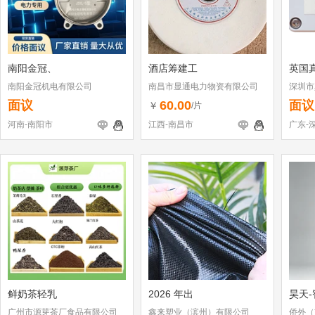
南阳金冠、
酒店筹建工
英国
南阳金冠机电有限公司
南昌市显通电力物资有限公司
深圳市
面议
60.00
面议
￥
/片
河南-南阳市
江西-南昌市
广东-
鲜奶茶轻乳
2026 年出
昊天-
广州市源芽茶厂食品有限公司
鑫来塑业（滨州）有限公司
侨外（