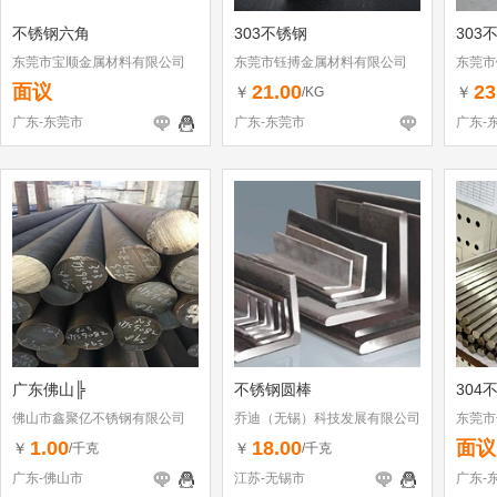
不锈钢六角
303不锈钢
303
东莞市宝顺金属材料有限公司
东莞市钰搏金属材料有限公司
东莞市
面议
21.00
23
￥
￥
/KG
广东-东莞市
广东-东莞市
广东-
广东佛山╠
不锈钢圆棒
304
佛山市鑫聚亿不锈钢有限公司
乔迪（无锡）科技发展有限公司
东莞市
1.00
18.00
面议
￥
￥
/千克
/千克
广东-佛山市
江苏-无锡市
广东-