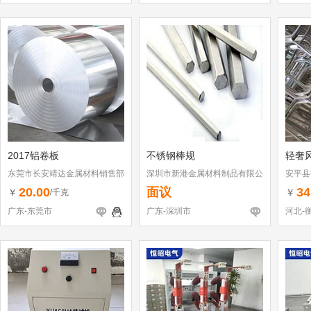
2017铝卷板
不锈钢棒规
轻奢
东莞市长安靖达金属材料销售部
深圳市新港金属材料制品有限公
安平县
司
20.00
面议
34
￥
￥
/千克
广东-东莞市
广东-深圳市
河北-