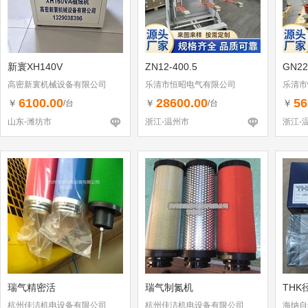
新寰XH140V
ZN12-400.5
GN22
高密新寰机械设备有限公司
乐清市恒昭电气有限公司
乐清市
6100.00
28600.00
56
￥
￥
￥
/台
/台
山东-潍坊市
浙江-温州市
浙江-
瑞气精密活
瑞气制氮机
THK
杭州佳洁机电设备有限公司
杭州佳洁机电设备有限公司
海纳自