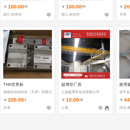
司
100.00
100.00
20
￥
￥
￥
/件
/件
浙江-杭州市
浙江-杭州市
天津
THK世界标
超博菲厂房
家用
海纳自动化科技（天津）有限公
上海超博菲实业有限公司
安平县
司
200.00
10.00
44
￥
￥
￥
/1
/米
天津
上海
河北-