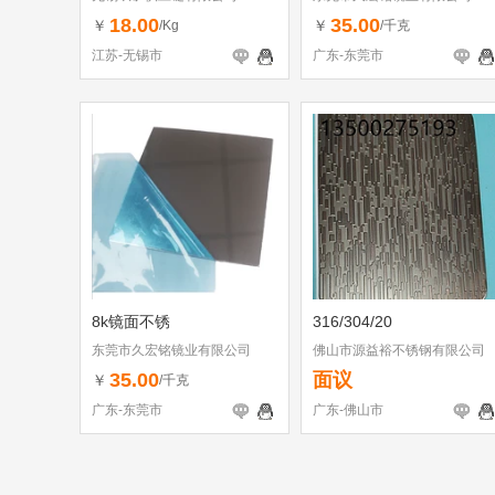
18.00
35.00
￥
￥
/Kg
/千克
江苏-无锡市
广东-东莞市
8k镜面不锈
316/304/20
东莞市久宏铭镜业有限公司
佛山市源益裕不锈钢有限公司
35.00
面议
￥
/千克
广东-东莞市
广东-佛山市