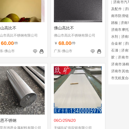
|
济南市汽
及配件
|
济
南市防滑链
踏板
|
济南
佛山高比不
佛山高比不
济南市摩托
山市高比不锈钢有限公司
佛山市高比不锈钢有限公司
水剂
|
济南
60.00
68.00
￥
￥
/件
/件
合金材
|
济
石漆
|
济南
东-佛山市
广东-佛山市
胶
|
济南市
济南市涤
济南市其他
市无机复合
鸿恩不锈钢
06Cr25Ni20
莞市鸿恩金属材料有限公司
无锡玖矿供应链有限公司