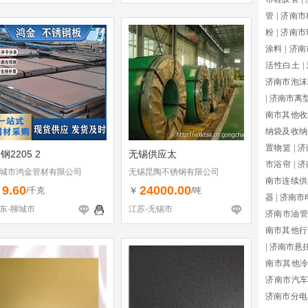
管
|
济南市
粉
|
济南市
涂料
|
济南
活性白土
|
济南市泡沫
|
济南市离
南市其他收
纳袋及收纳
置物篮
|
济
钢2205 2
无锡供应太
市浴帘
|
济
城市鸿金管材有限公司
无锡昆陶不锈钢有限公司
南市连续供
9.60
24000.00
￥
￥
/千克
/吨
器
|
济南市
东-聊城市
江苏-无锡市
济南市油管
南市其他行
|
济南市悬
南市其他
济南市汽
济南市分电