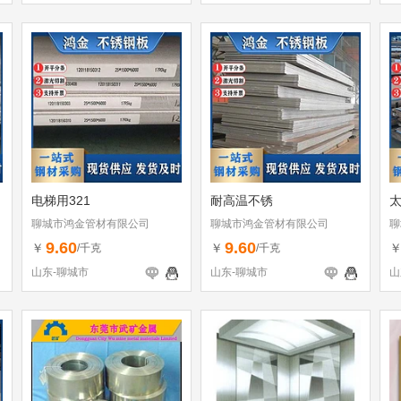
电梯用321
耐高温不锈
太
聊城市鸿金管材有限公司
聊城市鸿金管材有限公司
聊
9.60
9.60
￥
￥
/千克
/千克
山东-聊城市
山东-聊城市
山