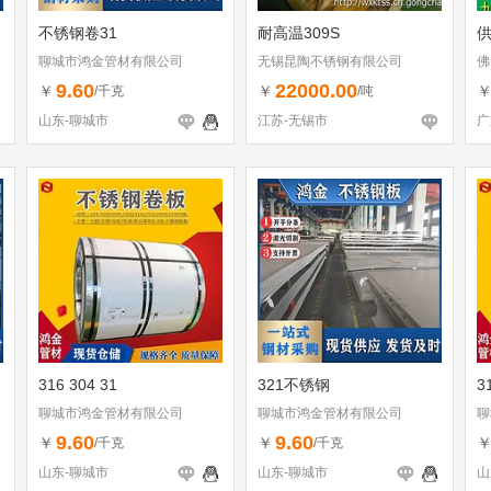
不锈钢卷31
耐高温309S
聊城市鸿金管材有限公司
无锡昆陶不锈钢有限公司
佛
9.60
22000.00
￥
￥
/千克
/吨
山东-聊城市
江苏-无锡市
广
316 304 31
321不锈钢
3
聊城市鸿金管材有限公司
聊城市鸿金管材有限公司
聊
9.60
9.60
￥
￥
/千克
/千克
山东-聊城市
山东-聊城市
山