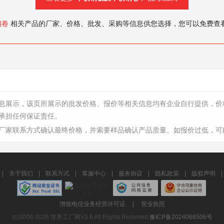
钢卷
相关产品的厂家、价格、批发、采购等信息供您选择，您可以免费查
息展示，该页所展示的批发价格、报价等相关信息均有企业自行提供，价
承担任何保证责任。
厂家联系方式确认最终价格，并索要样品确认产品质量。如报价过低，可
|
关于我们
|
联系方式
|
客服中心
|
服务协议
|
隐私政策
|
版权声明
|
增值电信业务经营许可证
|
营业执照
(c)2008-2026 世界工厂网V3.6 All Rights Reserved
豫ICP备2024066506号