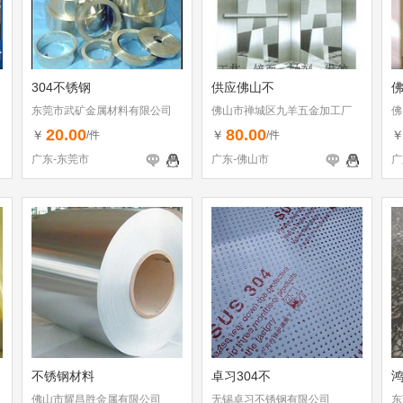
304不锈钢
供应佛山不
东莞市武矿金属材料有限公司
佛山市禅城区九羊五金加工厂
佛
20.00
80.00
￥
￥
/件
/件
广东-东莞市
广东-佛山市
广
不锈钢材料
卓习304不
佛山市耀昌胜金属有限公司
无锡卓习不锈钢有限公司
东