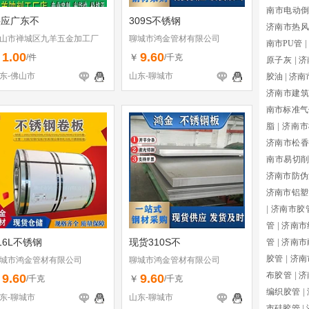
南市电动
供应广东不
309S不锈钢
济南市热风
山市禅城区九羊五金加工厂
聊城市鸿金管材有限公司
南市PU管
|
1.00
9.60
￥
￥
/件
/千克
原子灰
|
济
东-佛山市
山东-聊城市
胶油
|
济南
济南市建筑
南市标准气
脂
|
济南市
济南市松香
南市易切
济南市防伪
济南市铝塑
|
济南市胶
管
|
济南市
16L不锈钢
现货310S不
管
|
济南市
胶管
|
济南
城市鸿金管材有限公司
聊城市鸿金管材有限公司
布胶管
|
济
9.60
9.60
￥
￥
/千克
/千克
编织胶管
|
东-聊城市
山东-聊城市
市硅胶管
|