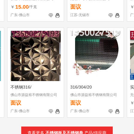
15.00
面议
￥
/千克
广东-佛山市
江苏-无锡市
广
不锈钢316/
316/304/20
实
佛山市源益裕不锈钢有限公司
佛山市源益裕不锈钢有限公司
无
面议
面议
广东-佛山市
广东-佛山市
江
查看更多
不锈钢板及不锈钢卷
产品/供应商