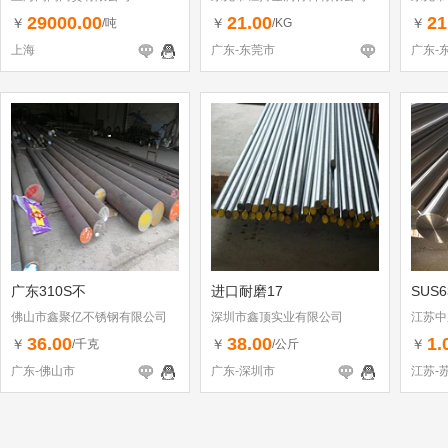
29000.00
21.00
21
￥
￥
￥
/吨
/KG
上海
广东-东莞市
广东-
广东310S不
进口耐磨17
SUS
佛山市鑫聚亿不锈钢有限公司
深圳市鑫顶实业有限公司
江苏中
36.00
38.00
1.
￥
￥
￥
/千克
/公斤
广东-佛山市
广东-深圳市
江苏-