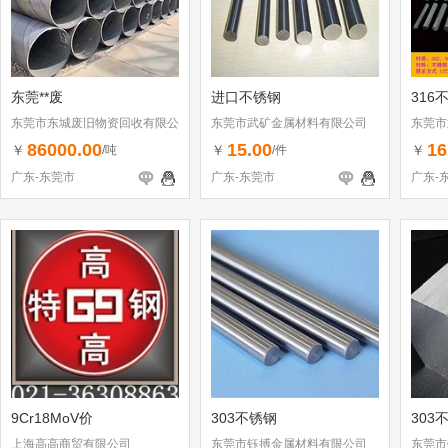
东莞**废
进口不锈钢
316
东莞市东城废旧物资回收有限公
东莞市武矿金属材料有限公司
东莞市
司
86000.00
15.00
16
￥
￥
￥
/吨
/件
广东-东莞市
广东-东莞市
广东-
9Cr18MoV价
303不锈钢
303
上海高高商贸有限公司
东莞市钰搏金属材料有限公司
东莞市