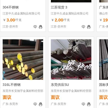
304不锈钢
江苏现货 3
广东
江苏中久成金属制品有限公司
江苏中久成金属制品有限公司
佛山市
3.00
2.00
19
￥
￥
￥
/千克
/千克
江苏-苏州市
江苏-苏州市
广东-
316L不锈钢
东莞供应SU
国标美
东莞市长安驰宇金属材料经营部
东莞市长安驰宇金属材料经营部
东莞市
面议
面议
面议
广东-东莞市
广东-东莞市
广东-