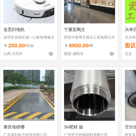
追觅扫地机
宁夏彩陶文
兴寿
深圳市龙岗区诚一心家电维修店
西安中泰博文展示工程有限公司
北京裕
（个体工商户）
公司
200.00
8900.00
面议
￥
￥
/元/台
/米
山西-大同市
陕西-咸阳市
北京
肇庆地磅哪
Sn靶材 旋
空分
广东革利电子科技有限公司
广州市尤特新材料有限公司
固安县