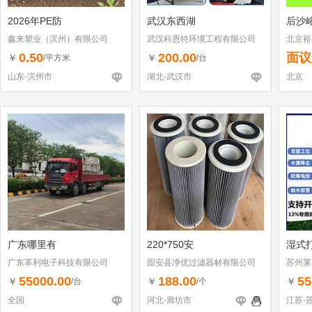
2026年PE防
武汉东西湖
后沙
鑫来塑业（滨州）有限公司
武汉科恩特环境工程有限公司
北京裕
公司
0.50
200.00
面议
￥
￥
/平方米
/台
山东-滨州市
湖北-武汉市
北京
广东哪里有
220*750安
湿式
广东革利电子科技有限公司
固安县净优过滤器材有限公司
苏州莱
55000.00
188.00
55
￥
￥
￥
/台
/个
全国
河北-廊坊市
江苏-