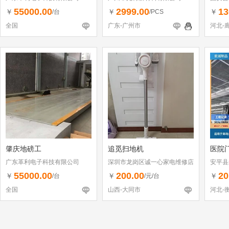
55000.00
2999.00
13
￥
￥
￥
/台
/PCS
全国
广东-广州市
河北-
肇庆地磅工
追觅扫地机
医院
广东革利电子科技有限公司
深圳市龙岗区诚一心家电维修店
安平县
（个体工商户）
55000.00
200.00
20
￥
￥
￥
/台
/元/台
全国
山西-大同市
河北-