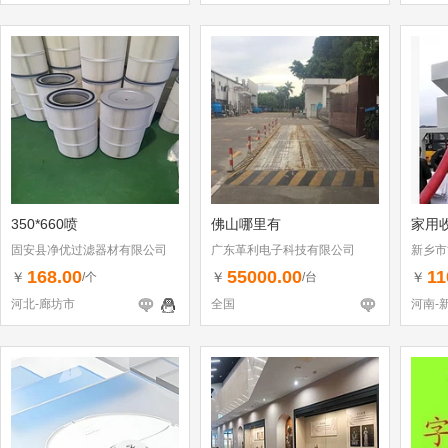
350*660喷
佛山哪里有
家用
固安县净优过滤器材有限公司
广东革利电子科技有限公司
新乡市
168.00
55000.00
11
￥
￥
￥
/个
/台
河北-廊坊市
全国
河南-