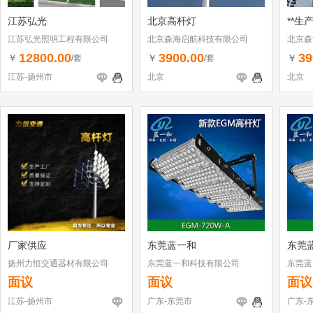
江苏弘光
北京高杆灯
**生
江苏弘光照明工程有限公司
北京森海启航科技有限公司
北京森
12800.00
3900.00
39
￥
￥
￥
/套
/套
江苏-扬州市
北京
北京
厂家供应
东莞蓝一和
东莞
扬州力恒交通器材有限公司
东莞蓝一和科技有限公司
东莞蓝
面议
面议
面议
江苏-扬州市
广东-东莞市
广东-