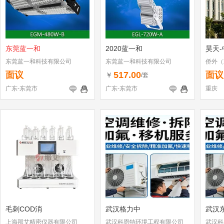
东莞蓝一和
2020蓝一和
昊天-
东莞蓝一和科技有限公司
东莞蓝一和科技有限公司
侨外（
面议
517.00
面议
￥
/套
广东-东莞市
广东-东莞市
重庆
毛刺COD消
武汉格力中
武汉
上海那艾精密仪器有限公司
武汉科恩特环境工程有限公司
武汉科