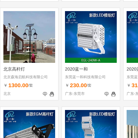
北京高杆灯
2020蓝一和
202
北京森海启航科技有限公司
东莞蓝一和科技有限公司
东莞蓝
1300.00
230.00
31
￥
￥
￥
/套
/套
北京
广东-东莞市
广东-