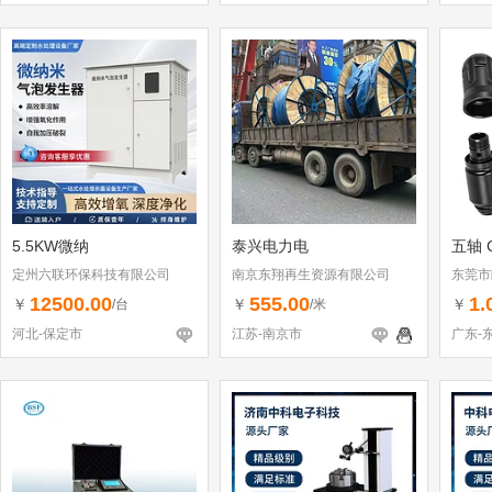
5.5KW微纳
泰兴电力电
五轴 
定州六联环保科技有限公司
南京东翔再生资源有限公司
东莞市
12500.00
555.00
1.
￥
￥
￥
/台
/米
河北-保定市
江苏-南京市
广东-