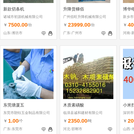
新款切条机
升降货梯佰
博华
诸城市初源机械有限公司
广州佰旺升降机械有限公司
新乡市
7500.00
23999.00
40
￥
￥
￥
/台
/台
山东-潍坊市
广东-广州市
河南-
东莞塘厦五
木质素磺酸
小米
东莞市朗钰五金制品有限公司
临漳县诚和建材有限公司
深圳市
（个体
1.00
2350.00
20
￥
￥
￥
/个
/吨
广东-东莞市
河北-邯郸市
山西-