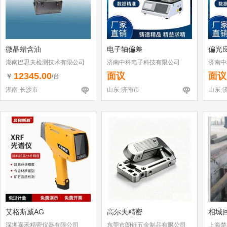
微晶蜡含油
电子轴偏差
偏光
湖南巴思夫检测技术有限公司
济南中科电子科技有限公司
济南中
12345.00
面议
面议
￥
/台
湖南-长沙市
山东-济南市
山东-
艾格斯威AG
高尔夫精密
相城
深圳嘉禾精密仪器有限公司
东莞市朗钰五金制品有限公司
上海楚