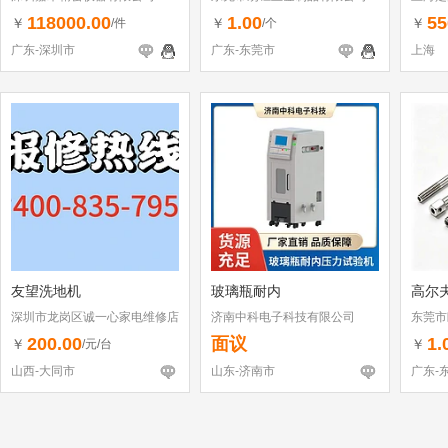
118000.00
1.00
55
￥
￥
￥
/件
/个
广东-深圳市
广东-东莞市
上海
友望洗地机
玻璃瓶耐内
高尔
深圳市龙岗区诚一心家电维修店
济南中科电子科技有限公司
东莞市
（个体工商户）
200.00
面议
1.
￥
￥
/元/台
山西-大同市
山东-济南市
广东-