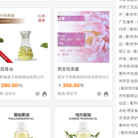
州市工艺品
外
|
衢州市
广告服务
|
代理
|
衢州
媒
|
衢州市
品
|
衢州市
明工业
|
衢
环保
|
衢州
州市医药
小茴香油
西安悦香薰
衢州市包装
西鑫森天然植物油有限公司
西安卡美隆网络科技有限责任公
州市安全防
司
280.00
350.00
￥
￥
/kg
/瓶
|
衢州市印
西-吉安市
陕西-西安市
州市极限运
信息
|
衢州
水处理设备
市美容养
衢州市书写
|
衢州市纸