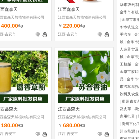
华市农药
江西鑫森天
江西鑫森天
金华市有机
西鑫森天然植物油有限公司
江西鑫森天然植物油有限公司
|
金华市乘
400.00
220.00
￥
￥
/kg
/kg
华市轨道交
西-吉安市
江西-吉安市
手汽车
|
金
烛
|
金华市
人造器官及
械
|
金华市
工机械
|
金
金华市胶印
品
|
金华市
市汽车摩托
饮料及农业
|
衢州市食
江西鑫森天
江西鑫森天
及皮革
|
衢
家用电器
|
西鑫森天然植物油有限公司
江西鑫森天然植物油有限公司
|
衢州市化
180.00
680.00
￥
￥
/kg
/kg
州市能源
|
西-吉安市
江西-吉安市
市家装建材