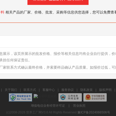
香料
相关产品的厂家、价格、批发、采购等信息供您选择，您可以免费查
息展示，该页所展示的批发价格、报价等相关信息均有企业自行提供，价
承担任何保证责任。
厂家联系方式确认最终价格，并索要样品确认产品质量。如报价过低，可
|
关于我们
|
联系方式
|
客服中心
|
服务协议
|
隐私政策
|
版权声明
|
增值电信业务经营许可证
|
营业执照
(c)2008-2026 世界工厂网V3.6 All Rights Reserved
豫ICP备2024066506号