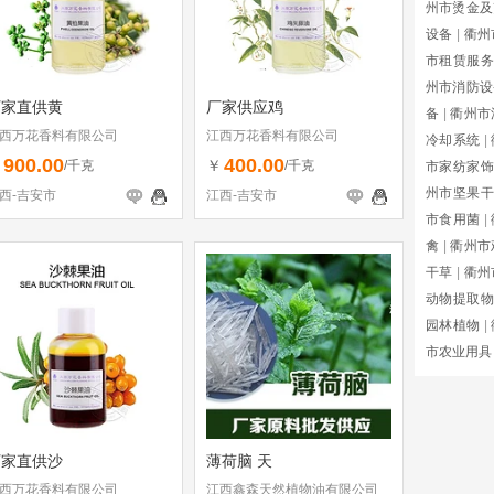
州市烫金及
设备
|
衢州
市租赁服务
州市消防设
厂家直供黄
厂家供应鸡
备
|
衢州市
西万花香料有限公司
江西万花香料有限公司
冷却系统
|
900.00
400.00
￥
￥
/千克
/千克
市家纺家饰
州市坚果干
西-吉安市
江西-吉安市
市食用菌
|
禽
|
衢州市
干草
|
衢州
动物提取物
园林植物
|
市农业用具
厂家直供沙
薄荷脑 天
西万花香料有限公司
江西鑫森天然植物油有限公司