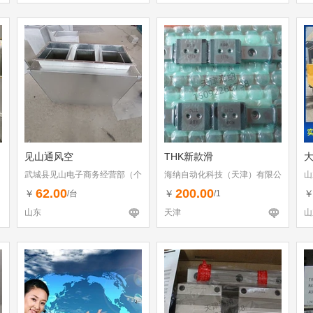
见山通风空
THK新款滑
武城县见山电子商务经营部（个
海纳自动化科技（天津）有限公
山
体工商户）
司
62.00
200.00
￥
￥
/台
/1
山东
天津
山