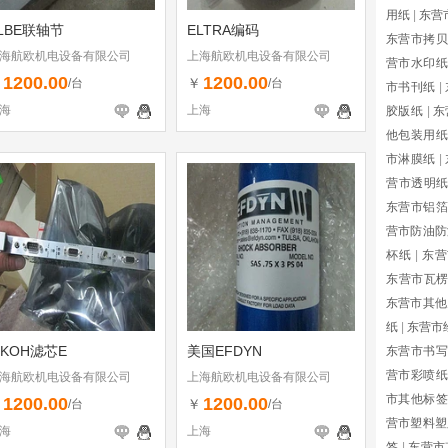
用纸
|
东营
LBE联轴节
ELTRA编码
东营市拷贝
海航欧机电设备有限公司
上海航欧机电设备有限公司
营市水印纸
1200.00
1200.00
￥
￥
/台
/台
市书刊纸
|
海
上海
胶版纸
|
东
他包装用纸
市淋膜纸
|
营市透明
东营市铝箔
营市防油防
杯纸
|
东营
东营市瓦
东营市其他
纸
|
东营市
IKOH滤芯E
美国EFDYN
东营市书写
营市彩喷纸
海航欧机电设备有限公司
上海航欧机电设备有限公司
市其他标签
1200.00
1200.00
￥
￥
/台
/台
营市塑料塑
海
上海
签
|
东营市