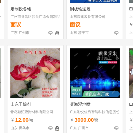
定制设备铭
刮板输送履
E
公
广州市番禺区沙头广原金属制品
山东温建装备有限公司
上
厂
面议
面议
广东-广州市
山东-济宁市
上
山东干燥剂
滨海湿地喷
E
青岛融汇吸附材料有限公司
广东彩悦佳秀智能科技信息股份
上
有限公司
12.00
3000.00
￥
￥
/kg
/套
山东-青岛市
广东-广州市
上