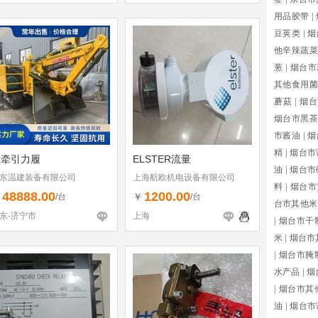
用品胶带
|
豆荚类
|
烟
他辛辣蔬菜
葱
|
烟台市
其他食用菌
蘑菇
|
烟台
烟台市黑茶
市酱油
|
烟
精
|
烟台市
大牵引力履
ELSTER流量
油
|
烟台市
东温建装备有限公司
上海航欧机电设备有限公司
料
|
烟台市
48888.00
1200.00
￥
￥
/台
/台
台市其他米
东-济宁市
上海
|
烟台市干
米
|
烟台市
|
烟台市腌
水产品
|
烟
|
烟台市其
油
|
烟台市