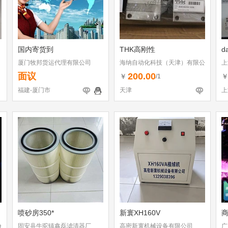
国内寄货到
THK高刚性
d
厦门牧邦货运代理有限公司
海纳自动化科技（天津）有限公
上
司
面议
200.00
￥
/1
福建-厦门市
天津
上
喷砂房350*
新寰XH160V
份
固安县牛驼镇鑫磊滤清器厂
高密新寰机械设备有限公司
广