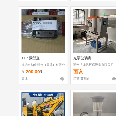
THK微型直
光学玻璃离
海纳自动化科技（天津）有限公
苏州洁绿达环保设备有限公司
司
200.00
面议
￥
/1
天津
江苏-苏州市