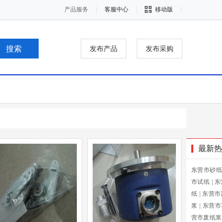
产品服务
客服中心
移动版
发布产品
发布采购
最新热
东营市砂纸
市试纸
|
东
纸
|
东营市
浆
|
东营市
营市废纸浆