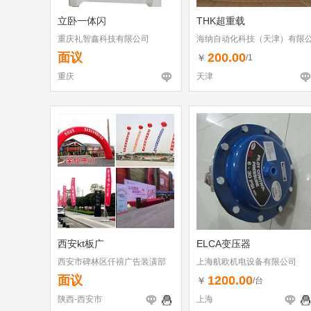
立卧一体闪
THK超重载
重庆礼智鑫科技有限公司
海纳自动化科技（天津）有限
司
面议
200.00
￥
/1
重庆
天津
西安kt板广
ELCA变压器
西安市碑林区仟禧广告装潢部
上海航欧机电设备有限公司
面议
1200.00
￥
/台
陕西-西安市
上海