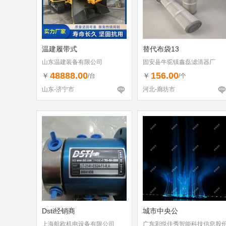
温建履带式
替代布袋13
山东温建装备有限公司
固安县牛驼镇鑫磊滤清器厂
48888.00
156.00
￥
￥
/台
/个
山东-济宁市
河北-廊坊市
Dsti经销商
城市中央公
上海航欧机电设备有限公司
广东彩悦佳秀智能科技信息股