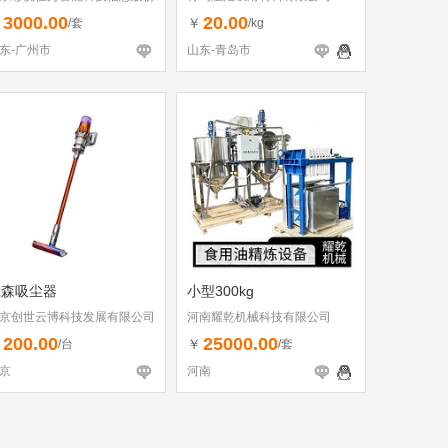
限公司
3000.00
20.00
￥
￥
/套
/kg
东-广州市
山东-青岛市
戴森吸尘器
小型300kg
京创世云博科技发展有限公司
河南耀乾机械科技有限公司
200.00
25000.00
￥
￥
/台
/套
京
河南