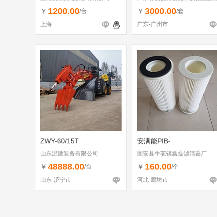
有限公司
1200.00
3000.00
￥
￥
/台
/套
上海
广东-广州市
ZWY-60/15T
安满能PIB-
山东温建装备有限公司
固安县牛驼镇鑫磊滤清器厂
48888.00
160.00
￥
￥
/台
/个
山东-济宁市
河北-廊坊市