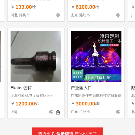
有
133.00
6100.00
￥
￥
/个
/台
河北-廊坊市
山东-潍坊市
广
Ekatec套筒
产业园入口
上海航欧机电设备有限公司
广东彩悦佳秀智能科技信息股份
北
有限公司
1200.00
3000.00
￥
￥
/台
/套
上海
广东-广州市
北
查看更多
保龄球道
产品/供应商