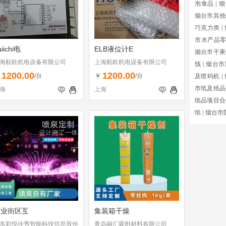
泡食品
|
烟
烟台市其他
巧克力类
|
市水产品
aiichi电
ELB液位计E
烟台市干果
海航欧机电设备有限公司
上海航欧机电设备有限公司
饯
|
烟台市
1200.00
1200.00
￥
￥
/台
/台
及喷码机
|
市纸及纸品
海
上海
纸品项目合
纸
|
烟台市
商业街区互
集装箱干燥
东彩悦佳秀智能科技信息股份
青岛融汇吸附材料有限公司